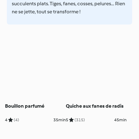
succulents plats. Tiges, fanes, cosses, pelures… Rien
ne se jette, tout se transforme !
Bouillon parfumé
Quiche aux fanes de radis
4
(4)
35min
5
(315)
45min