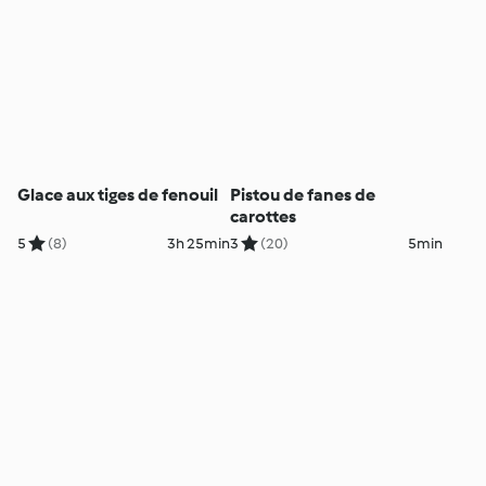
Glace aux tiges de fenouil
Pistou de fanes de
carottes
5
(8)
3h 25min
3
(20)
5min