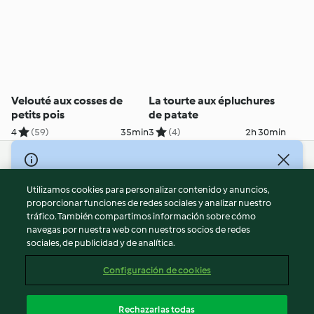
Velouté aux cosses de
La tourte aux épluchures
petits pois
de patate
4
(59)
35min
3
(4)
2h 30min
© Copyright 2026
Utilizamos cookies para personalizar contenido y anuncios,
Términos de uso
proporcionar funciones de redes sociales y analizar nuestro
Política de privacidad
tráfico. También compartimos información sobre cómo
Aviso legal
navegas por nuestra web con nuestros socios de redes
sociales, de publicidad y de analítica.
Información legal
Cookies
Configuración de cookies
Reportar contenido
Cancelar suscripción
Rechazarlas todas