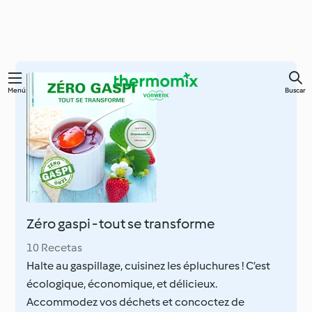
Ir
Menú
Buscar
al
contenido
principal
Zéro gaspi - tout se transforme
10 Recetas
Halte au gaspillage, cuisinez les épluchures ! C’est
écologique, économique, et délicieux.
Accommodez vos déchets et concoctez de