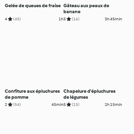
Gelée de queues de fraise
Gâteau aux peaux de
banane
4
(45)
1h
3
(16)
3h 45min
Confiture aux épluchures
Chapelure d'épluchures
de pomme
de légumes
2
(54)
45min
5
(15)
2h 15min