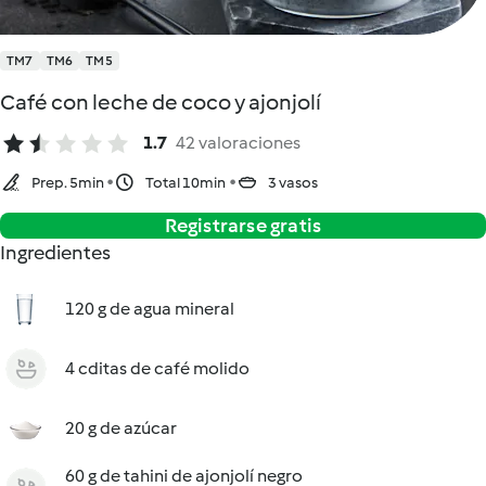
TM7
TM6
TM5
Café con leche de coco y ajonjolí
1.7
42 valoraciones
Prep. 5min
Total 10min
3 vasos
Registrarse gratis
Ingredientes
120 g de agua mineral
4 cditas de café molido
20 g de azúcar
60 g de tahini de ajonjolí negro