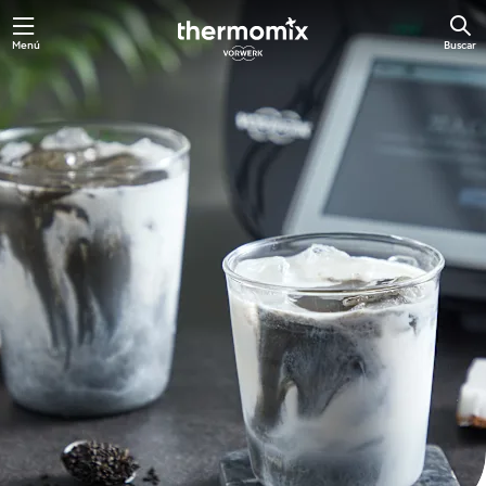
Ir
Menú
Buscar
al
contenido
principal