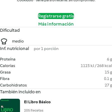
Cookidoo® tiene para ofrecerte. Sin compromiso.
Registrarse gratis
Más información
Dificultad
medio
Inf. nutricional
por 1 porción
Proteína
6 g
Calorías
1123 kJ / 268 kcal
Grasa
15 g
Fibra
0.1 g
Carbohidratos
27 g
También incluido en
El Libro Básico
205 Recetas