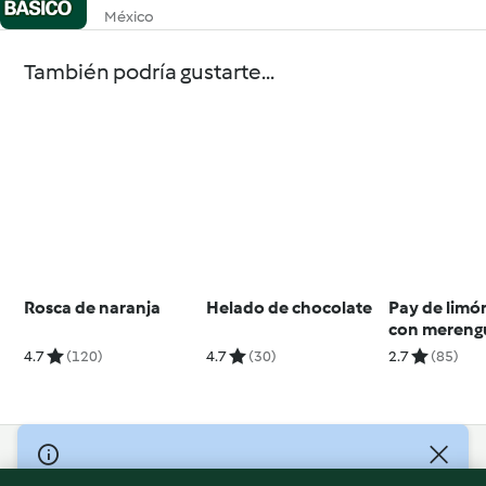
México
También podría gustarte...
Rosca de naranja
Helado de chocolate
Pay de limó
con mereng
italiano
4.7
(120)
4.7
(30)
2.7
(85)
© Copyright 2026