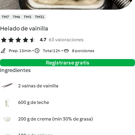
TM7
TM6
TM5
TM31
Helado de vainilla
4.7
63 valoraciones
Prep. 15min
Total 12h
8 porciones
Registrarse gratis
Ingredientes
2 vainas de vainilla
600 g de leche
200 g de crema (min 30% de grasa)