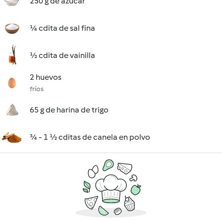
250 g de azúcar
¼ cdita de sal fina
½ cdita de vainilla
2 huevos
fríos
65 g de harina de trigo
¾ - 1 ½ cditas de canela en polvo