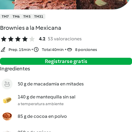
TM7
TM6
TM5
TM31
Brownies a la Mexicana
4.2
53 valoraciones
Prep. 15min
Total 40min
8 porciones
Registrarse gratis
Ingredientes
50 g de macadamia en mitades
140 g de mantequilla sin sal
a temperatura ambiente
85 g de cocoa en polvo