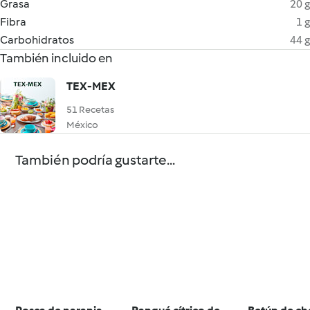
Grasa
20 g
Fibra
1 g
Carbohidratos
44 g
También incluido en
TEX-MEX
51 Recetas
México
También podría gustarte...