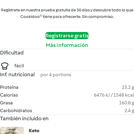
Regístrate en nuestra prueba gratuita de 30 días y descubre todo lo que
Cookidoo® tiene para ofrecerte. Sin compromiso.
Registrarse gratis
Más información
Dificultad
fácil
Inf. nutricional
por 4 portions
Proteína
23.2 g
Calorías
6476 kJ / 1548 kcal
Grasa
160.8 g
Carbohidratos
2.4 g
También incluido en
Keto