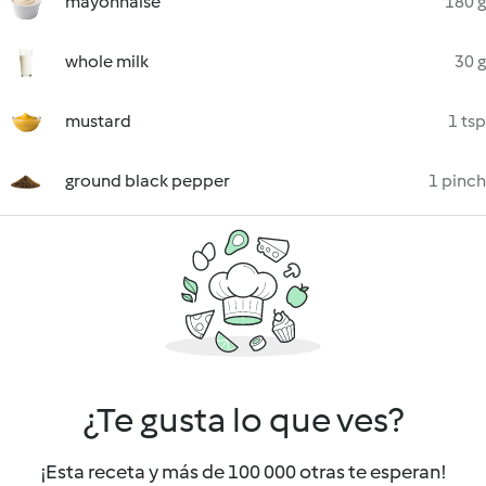
mayonnaise
180 g
whole milk
30 g
mustard
1 tsp
ground black pepper
1 pinch
¿Te gusta lo que ves?
¡Esta receta y más de 100 000 otras te esperan!