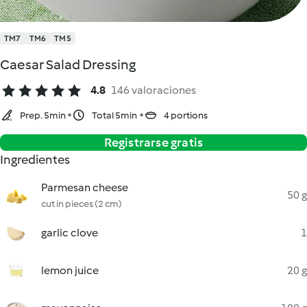
TM7
TM6
TM5
Caesar Salad Dressing
4.8
146 valoraciones
Prep. 5min
Total 5min
4 portions
Registrarse gratis
Ingredientes
Parmesan cheese
50 g
cut in pieces (2 cm)
garlic clove
1
lemon juice
20 g