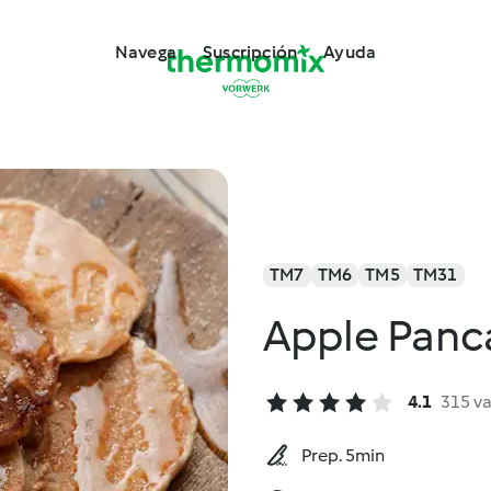
Navega
Suscripción
Ayuda
TM7
TM6
TM5
TM31
Apple Panc
4.1
315 v
Prep. 5min