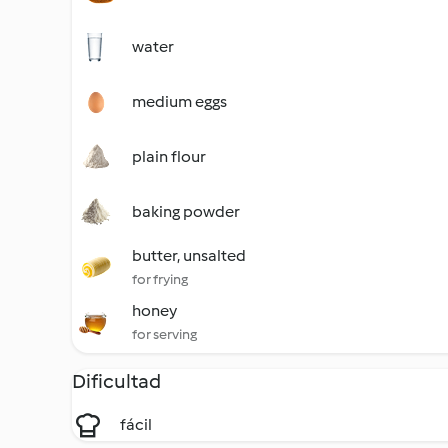
water
medium eggs
plain flour
baking powder
butter, unsalted
for frying
honey
for serving
Dificultad
fácil