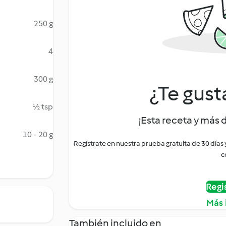
250 g
4
300 g
¿Te gust
½ tsp
¡Esta receta y más 
10 - 20 g
Regístrate en nuestra prueba gratuita de 30 días
c
Regi
Más 
También incluido en