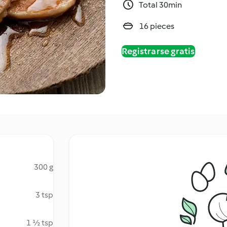
Total 30min
16 pieces
Registrarse gratis
300 g
3 tsp
1 ½ tsp