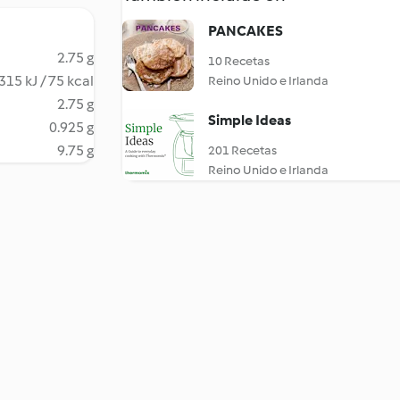
PANCAKES
2.75 g
10 Recetas
315 kJ / 75 kcal
Reino Unido e Irlanda
2.75 g
Simple Ideas
0.925 g
9.75 g
201 Recetas
Reino Unido e Irlanda