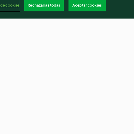
 de cookies
Rechazarlas todas
Aceptar cookies
m Pancakes or
Christmas Tree Pull-apart
Bread
4.9
(317)
Españ
Cancelar suscripción