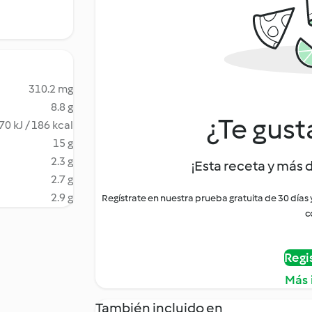
310.2 mg
8.8 g
¿Te gust
70 kJ / 186 kcal
15 g
2.3 g
¡Esta receta y más 
2.7 g
2.9 g
Regístrate en nuestra prueba gratuita de 30 días
c
Regi
Más 
También incluido en