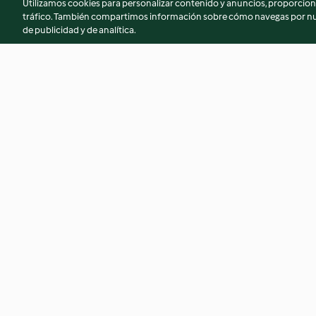
Utilizamos cookies para personalizar contenido y anuncios, proporciona
tráfico. También compartimos información sobre cómo navegas por nue
de publicidad y de analítica.
Chocolate Cheesecake with
Oreo® Ice Cream
Marshmallow Topping
4.8
(82)
3.8
(37)
© Copyright 2026
Términos de uso
Política de privacidad
Aviso l
Declaración de accesibilidad