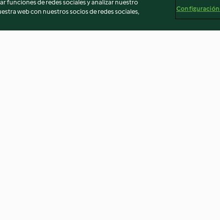
r funciones de redes sociales y analizar nuestro
Configuración
stra web con nuestros socios de redes sociales,
Peanut Butter Cookies
Fluffy Free-fro
Waffles
4.6
(142)
4.4
(63)
egal
Información legal
Cookies
Reportar contenido