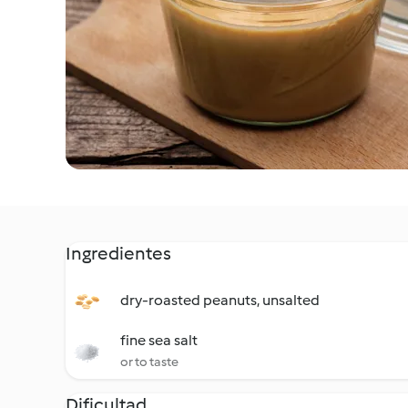
Ingredientes
dry-roasted peanuts, unsalted
fine sea salt
or to taste
Dificultad