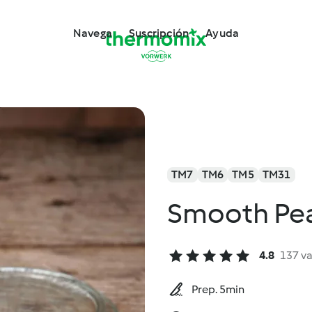
Navega
Suscripción
Ayuda
TM7
TM6
TM5
TM31
Smooth Pea
4.8
137 v
Prep. 5min