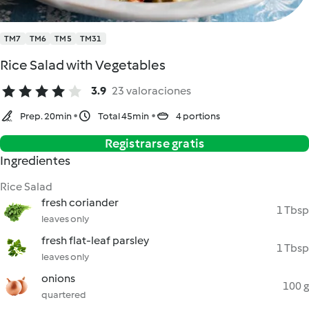
TM7
TM6
TM5
TM31
Rice Salad with Vegetables
3.9
23 valoraciones
Prep. 20min
Total 45min
4 portions
Registrarse gratis
Ingredientes
Rice Salad
fresh coriander
1 Tbsp
leaves only
fresh flat-leaf parsley
1 Tbsp
leaves only
onions
100 g
quartered