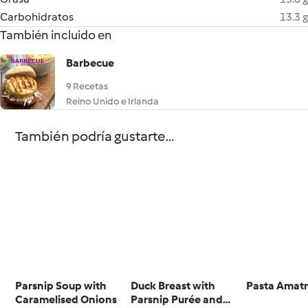
Carbohidratos
13.3 g
También incluido en
Barbecue
9 Recetas
Reino Unido e Irlanda
También podría gustarte...
Parsnip Soup with
Duck Breast with
Pasta Amatr
Caramelised Onions
Parsnip Purée and