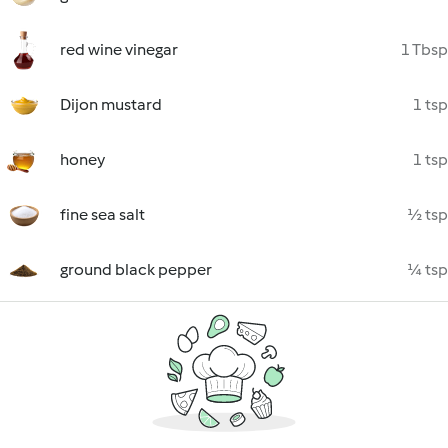
red wine vinegar
1 Tbsp
Dijon mustard
1 tsp
honey
1 tsp
fine sea salt
½ tsp
ground black pepper
¼ tsp