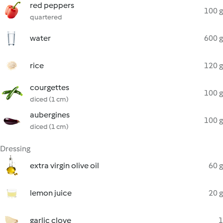
red peppers
100 g
quartered
water
600 g
rice
120 g
courgettes
100 g
diced (1 cm)
aubergines
100 g
diced (1 cm)
Dressing
extra virgin olive oil
60 g
lemon juice
20 g
garlic clove
1