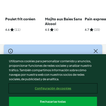
Poulet frit coréen
Mojito aux Baies Sans
Pain expres
Alcool
4.6
(11)
4.5
(4)
4.7
(23)
© Copyright 2026
Utilizamos cookies para personalizar contenido y anuncios,
Términos de uso
proporcionar funciones de redes sociales y analizar nuestro
Política de privacidad
tráfico. También compartimos información sobre cómo
Aviso legal
navegas por nuestra web con nuestros socios de redes
sociales, de publicidad y de analítica.
Información legal
Cookies
Configuración de cookies
Reportar contenido
Cancelar suscripción
Rechazarlas todas
Declaración de accesibilidad