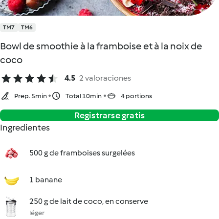
TM7
TM6
Bowl de smoothie à la framboise et à la noix de
coco
4.5
2 valoraciones
Prep. 5min
Total 10min
4 portions
Registrarse gratis
Ingredientes
500 g de framboises surgelées
1 banane
250 g de lait de coco, en conserve
léger