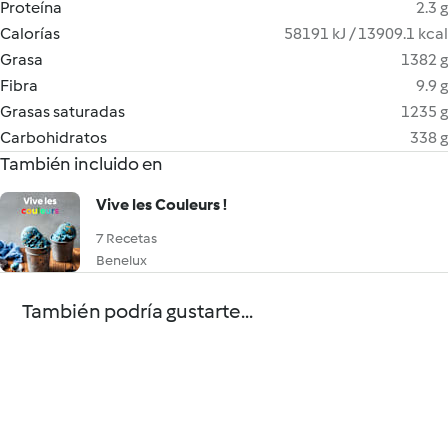
Proteína
2.3 g
Calorías
58191 kJ / 13909.1 kcal
Grasa
1382 g
Fibra
9.9 g
Grasas saturadas
1235 g
Carbohidratos
338 g
También incluido en
Vive les Couleurs !
7 Recetas
Benelux
También podría gustarte...