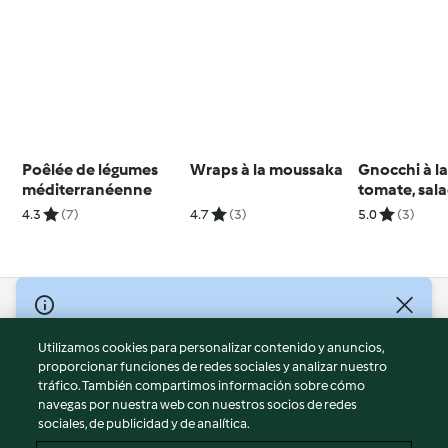
Poêlée de légumes
Wraps à la moussaka
Gnocchi à l
méditerranéenne
tomate, sal
brocoli - So
4.3
(7)
4.7
(3)
5.0
(3)
fruits
© Copyright 2026
Utilizamos cookies para personalizar contenido y anuncios,
Términos de uso
proporcionar funciones de redes sociales y analizar nuestro
Política de privacidad
tráfico. También compartimos información sobre cómo
Aviso legal
navegas por nuestra web con nuestros socios de redes
sociales, de publicidad y de analítica.
Información legal