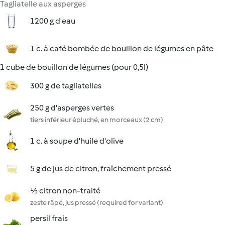
Tagliatelle aux asperges
1200 g d'eau
1 c. à café bombée de bouillon de légumes en pâte
1 cube de bouillon de légumes (pour 0,5l)
300 g de tagliatelles
250 g d'asperges vertes
tiers inférieur épluché, en morceaux (2 cm)
1 c. à soupe d'huile d'olive
5 g de jus de citron, fraîchement pressé
½ citron non-traité
zeste râpé, jus pressé (required for variant)
persil frais