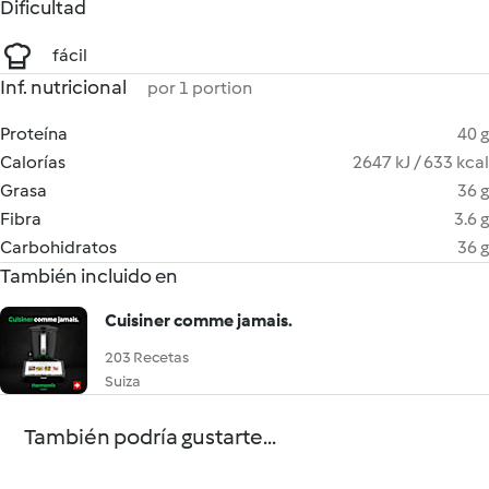
Dificultad
fácil
Inf. nutricional
por 1 portion
Proteína
40 g
Calorías
2647 kJ / 633 kcal
Grasa
36 g
Fibra
3.6 g
Carbohidratos
36 g
También incluido en
Cuisiner comme jamais.
203 Recetas
Suiza
También podría gustarte...