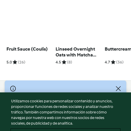
Fruit Sauce (Coulis)
Linseed Overnight
Buttercream
Oats with Matcha
Yoghurt
5.0
(26)
4.5
(8)
4.7
(36)
© Copyright 2026
Utilizamos cookies para personalizar contenido y anuncios,
Términos de uso
proporcionar funciones de redes sociales y analizar nuestro
Política de privacidad
tráfico. También compartimos información sobre cómo
Aviso legal
navegas por nuestra web con nuestros socios de redes
sociales, de publicidad y de analítica.
Información legal