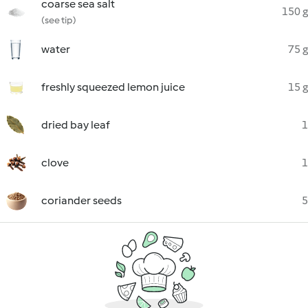
coarse sea salt
150 g
(see tip)
water
75 g
freshly squeezed lemon juice
15 g
dried bay leaf
1
clove
1
coriander seeds
5