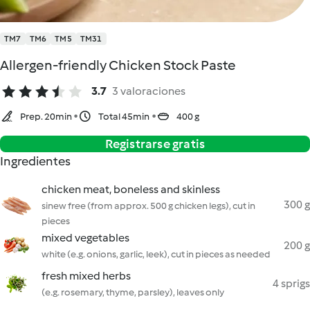
TM7
TM6
TM5
TM31
Allergen-friendly Chicken Stock Paste
3.7
3 valoraciones
Prep. 20min
Total 45min
400 g
Registrarse gratis
Ingredientes
chicken meat, boneless and skinless
300 g
sinew free (from approx. 500 g chicken legs), cut in
pieces
mixed vegetables
200 g
white (e.g. onions, garlic, leek), cut in pieces as needed
fresh mixed herbs
4 sprigs
(e.g. rosemary, thyme, parsley), leaves only