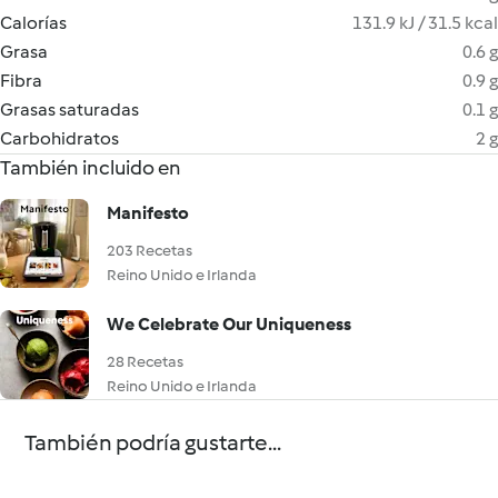
Calorías
131.9 kJ / 31.5 kcal
Grasa
0.6 g
Fibra
0.9 g
Grasas saturadas
0.1 g
Carbohidratos
2 g
También incluido en
Manifesto
203 Recetas
Reino Unido e Irlanda
We Celebrate Our Uniqueness
28 Recetas
Reino Unido e Irlanda
También podría gustarte...