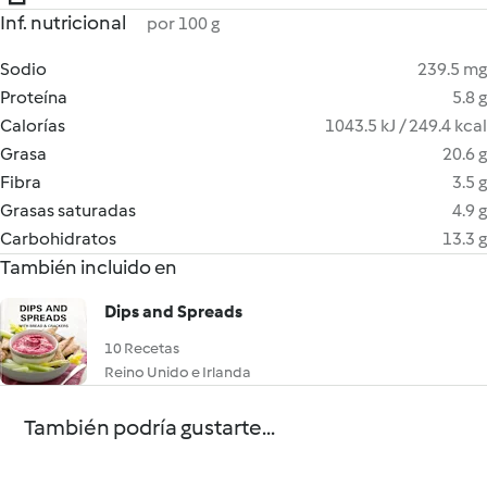
Inf. nutricional
por 100 g
Sodio
239.5 mg
Proteína
5.8 g
Calorías
1043.5 kJ / 249.4 kcal
Grasa
20.6 g
Fibra
3.5 g
Grasas saturadas
4.9 g
Carbohidratos
13.3 g
También incluido en
Dips and Spreads
10 Recetas
Reino Unido e Irlanda
También podría gustarte...