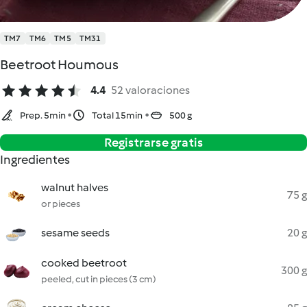
TM7
TM6
TM5
TM31
Beetroot Houmous
4.4
52 valoraciones
Prep. 5min
Total 15min
500 g
Registrarse gratis
Ingredientes
walnut halves
75 g
or pieces
sesame seeds
20 g
cooked beetroot
300 g
peeled, cut in pieces (3 cm)