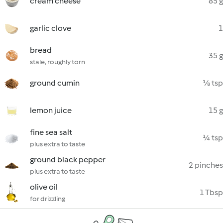
cream cheese
85 g
garlic clove
1
bread
35 g
stale, roughly torn
ground cumin
⅛ tsp
lemon juice
15 g
fine sea salt
¼ tsp
plus extra to taste
ground black pepper
2 pinches
plus extra to taste
olive oil
1 Tbsp
for drizzling