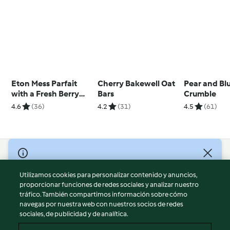
Eton Mess Parfait
Cherry Bakewell Oat
Pear and Bl
with a Fresh Berry
Bars
Crumble
Sauce
4.6
(36)
4.2
(31)
4.5
(61)
© Copyright 2026
Utilizamos cookies para personalizar contenido y anuncios,
Términos de uso
proporcionar funciones de redes sociales y analizar nuestro
Política de privacidad
tráfico. También compartimos información sobre cómo
Aviso legal
navegas por nuestra web con nuestros socios de redes
sociales, de publicidad y de analítica.
Información legal