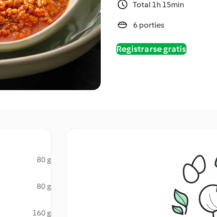
Total 1h 15min
6 porties
Registrarse gratis
80 g
80 g
160 g