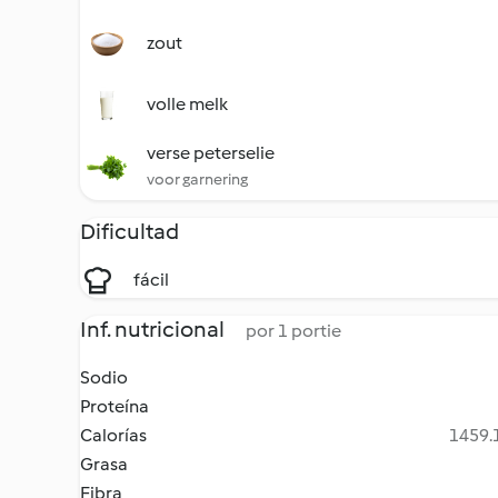
zout
volle melk
verse peterselie
voor garnering
Dificultad
fácil
Inf. nutricional
por 1 portie
Sodio
Proteína
Calorías
1459.1
Grasa
Fibra