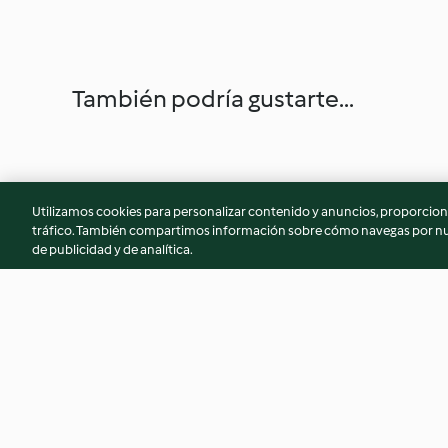
También podría gustarte...
Utilizamos cookies para personalizar contenido y anuncios, proporciona
tráfico. También compartimos información sobre cómo navegas por nue
de publicidad y de analítica.
Pompoensoep met room
Veelzijdige gladde
4.1
(10)
4.6
(10)