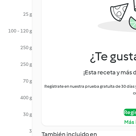
25 g
100 - 120 g
250 g
¿Te gust
250 g
¡Esta receta y más 
70 g
Regístrate en nuestra prueba gratuita de 30 días
c
400 g
Regi
30 g
Más 
3
También incluido en