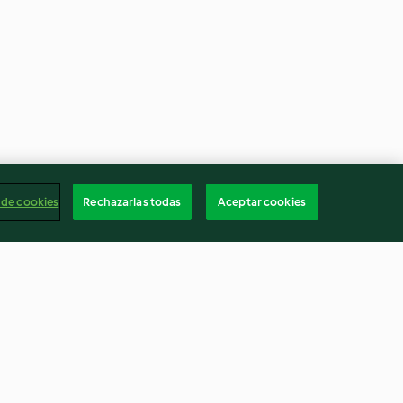
 de cookies
Rechazarlas todas
Aceptar cookies
 langkorrelige
Bevroren aardbeidaiquiri
5.0
(2)