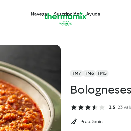
Navega
Suscripción
Ayuda
TM7
TM6
TM5
Bolognese
3.5
23 val
Prep. 5min