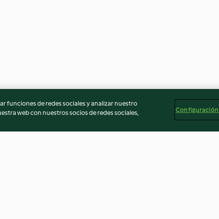
r funciones de redes sociales y analizar nuestro
Configuración
stra web con nuestros socios de redes sociales,
 soep
XXL - Pompoensoep
Koken van witte
rijst
4.5
(2)
3.1
(7)