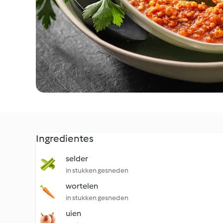
Ingredientes
selder
in stukken gesneden
wortelen
in stukken gesneden
uien