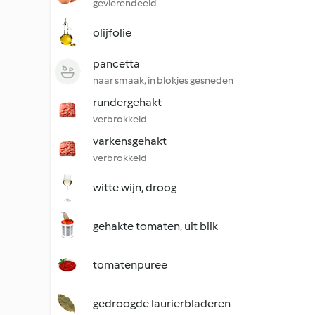
gevierendeeld
olijfolie
pancetta
naar smaak, in blokjes gesneden
rundergehakt
verbrokkeld
varkensgehakt
verbrokkeld
witte wijn, droog
gehakte tomaten, uit blik
tomatenpuree
gedroogde laurierbladeren