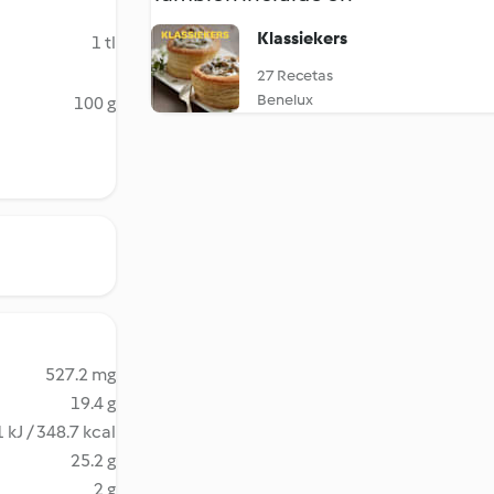
Klassiekers
1 tl
27 Recetas
Benelux
100 g
527.2 mg
19.4 g
 kJ / 348.7 kcal
25.2 g
2 g