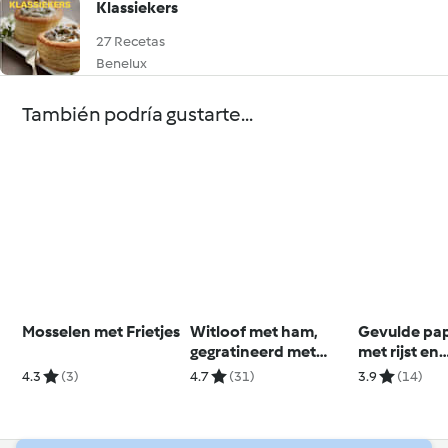
Klassiekers
27 Recetas
Benelux
También podría gustarte...
Mosselen met Frietjes
Witloof met ham,
Gevulde pap
gegratineerd met
met rijst en
comté
tomatensau
4.3
(3)
4.7
(31)
3.9
(14)