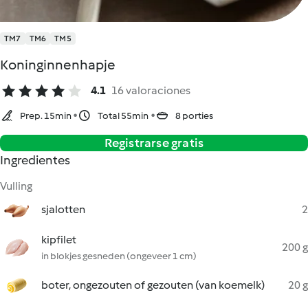
TM7
TM6
TM5
Koninginnenhapje
4.1
16 valoraciones
Prep. 15min
Total 55min
8 porties
Registrarse gratis
Ingredientes
Vulling
sjalotten
2
kipfilet
200 g
in blokjes gesneden (ongeveer 1 cm)
boter, ongezouten of gezouten (van koemelk)
20 g