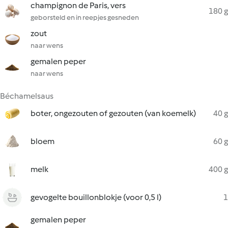
champignon de Paris, vers
180 g
geborsteld en in reepjes gesneden
zout
naar wens
gemalen peper
naar wens
Béchamelsaus
boter, ongezouten of gezouten (van koemelk)
40 g
bloem
60 g
melk
400 g
gevogelte bouillonblokje (voor 0,5 l)
1
gemalen peper