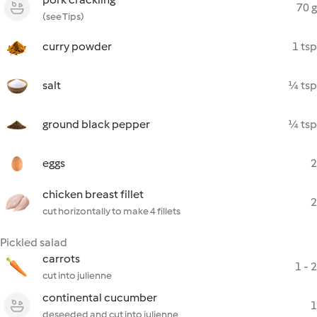
70 g
(see Tips)
curry powder
1 tsp
salt
¼ tsp
ground black pepper
¼ tsp
eggs
2
chicken breast fillet
2
cut horizontally to make 4 fillets
Pickled salad
carrots
1 - 2
cut into julienne
continental cucumber
1
deseeded and cut into julienne