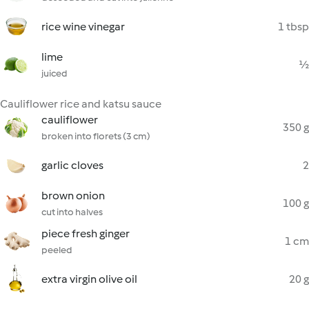
rice wine vinegar
1 tbsp
lime
½
juiced
Cauliflower rice and katsu sauce
cauliflower
350 g
broken into florets (3 cm)
garlic cloves
2
brown onion
100 g
cut into halves
piece fresh ginger
1 cm
peeled
extra virgin olive oil
20 g