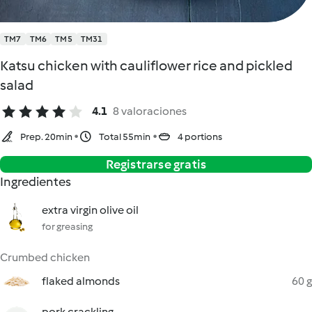
TM7
TM6
TM5
TM31
Katsu chicken with cauliflower rice and pickled
salad
4.1
8 valoraciones
Prep. 20min
Total 55min
4 portions
Registrarse gratis
Ingredientes
extra virgin olive oil
for greasing
Crumbed chicken
flaked almonds
60 g
pork crackling