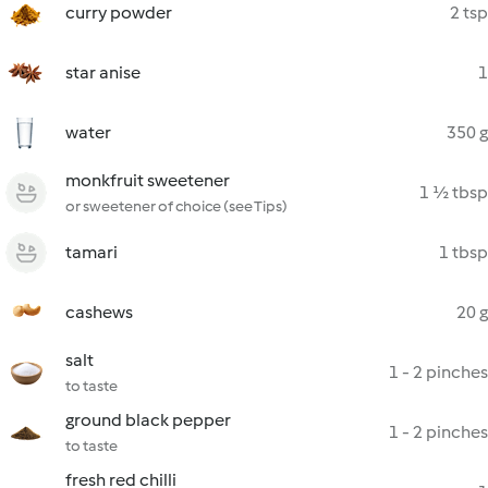
curry powder
2 tsp
star anise
1
water
350 g
monkfruit sweetener
1 ½ tbsp
or sweetener of choice (see Tips)
tamari
1 tbsp
cashews
20 g
salt
1 - 2 pinches
to taste
ground black pepper
1 - 2 pinches
to taste
fresh red chilli