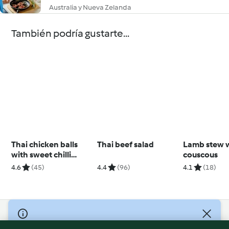
Australia y Nueva Zelanda
También podría gustarte...
Thai chicken balls
Thai beef salad
Lamb stew 
with sweet chilli
couscous
dipping sauce
4.6
(45)
4.4
(96)
4.1
(18)
© Copyright 2026