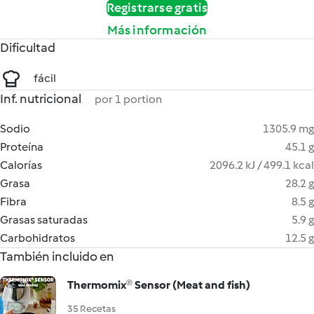
Registrarse gratis
Más información
Dificultad
fácil
Inf. nutricional
por 1 portion
Sodio
1305.9 mg
Proteína
45.1 g
Calorías
2096.2 kJ / 499.1 kcal
Grasa
28.2 g
Fibra
8.5 g
Grasas saturadas
5.9 g
Carbohidratos
12.5 g
También incluido en
Thermomix® Sensor (Meat and fish)
35 Recetas