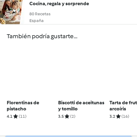
Cocina, regala y sorprende
80 Recetas
España
También podría gustarte...
Florentinas de
Biscotti de aceitunas
Tarta de fru
pistacho
y tomillo
arcoíris
4.1
(11)
3.5
(2)
3.2
(16)