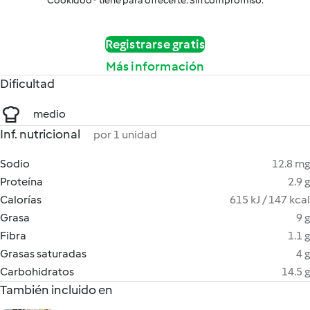
Cookidoo® tiene para ofrecerte. Sin compromiso.
Registrarse gratis
Más información
Dificultad
medio
Inf. nutricional
por 1 unidad
Sodio
12.8 mg
Proteína
2.9 g
Calorías
615 kJ / 147 kcal
Grasa
9 g
Fibra
1.1 g
Grasas saturadas
4 g
Carbohidratos
14.5 g
También incluido en