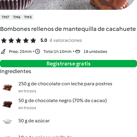
TM7
TM6
TM5
Bombones rellenos de mantequilla de cacahuete
5.0
4 valoraciones
Prep. 25min
Total 1h 10min
18 unidades
Registrarse gratis
Ingredientes
250 g de chocolate con leche para postres
en trozos
50 g de chocolate negro (70% de cacao)
en trozos
50 g de azúcar