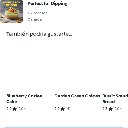
Perfect for Dipping
13 Recetas
Canadá
También podría gustarte...
Blueberry Coffee
Garden Green Crêpes
Rustic Sour
Cake
Bread
5.0
(10)
5.0
(4)
4.3
(10)