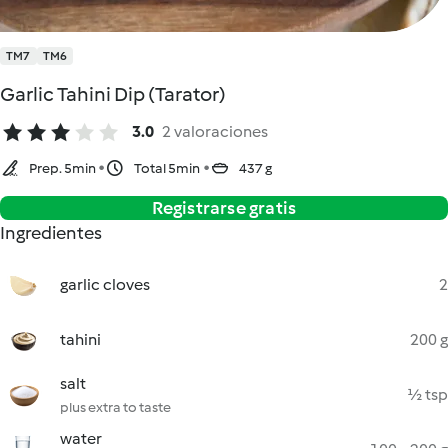
TM7
TM6
Garlic Tahini Dip (Tarator)
3.0
2 valoraciones
Prep. 5min
Total 5min
437 g
Registrarse gratis
Ingredientes
garlic cloves
2
tahini
200 g
salt
½ tsp
plus extra to taste
water