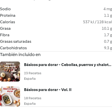
Sodio
4 mg
Proteína
1.1 g
Calorías
537 kJ / 128 kcal
Grasa
10.1 g
Fibra
1.7 g
Grasas saturadas
0.7 g
Carbohidratos
9.3 g
También incluido en
Básicos para dorar - Cebollas, puerros y chalotas
23 Recetas
España
Básicos para dorar - Vol. II
18 Recetas
España