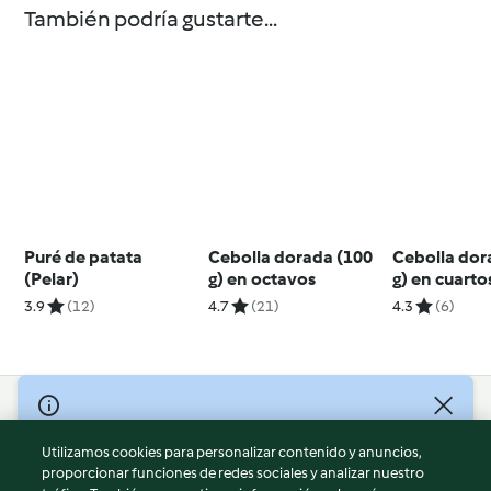
También podría gustarte...
Puré de patata
Cebolla dorada (100
Cebolla dor
(Pelar)
g) en octavos
g) en cuarto
3.9
(12)
4.7
(21)
4.3
(6)
© Copyright 2026
Utilizamos cookies para personalizar contenido y anuncios,
Términos de uso
proporcionar funciones de redes sociales y analizar nuestro
Política de privacidad