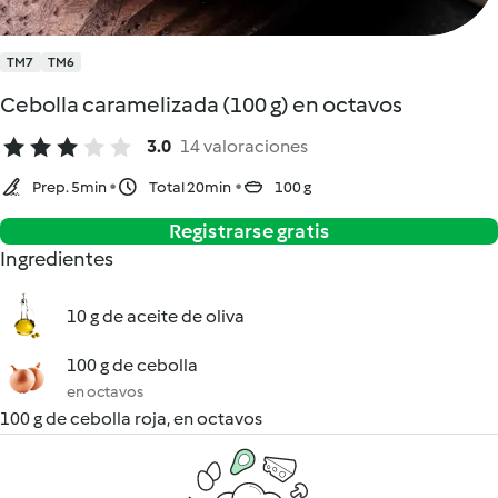
TM7
TM6
Cebolla caramelizada (100 g) en octavos
3.0
14 valoraciones
Prep. 5min
Total 20min
100 g
Registrarse gratis
Ingredientes
10 g de aceite de oliva
100 g de cebolla
en octavos
100 g de cebolla roja, en octavos