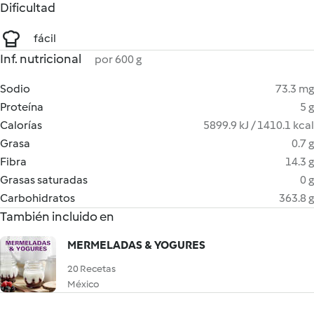
Dificultad
fácil
Inf. nutricional
por 600 g
Sodio
73.3 mg
Proteína
5 g
Calorías
5899.9 kJ / 1410.1 kcal
Grasa
0.7 g
Fibra
14.3 g
Grasas saturadas
0 g
Carbohidratos
363.8 g
También incluido en
MERMELADAS & YOGURES
20 Recetas
México