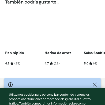
También podría gustarte...
Pan rápido
Harina de arroz
Salsa Soubi
4.5
(25)
4.7
(18)
5.0
(4)
© Copyright 2026
Utilizamos cookies para personalizar contenido y anuncios,
Términos de uso
proporcionar funciones de redes sociales y analizar nuestro
Política de privacidad
tráfico. También compartimos información sobre cómo