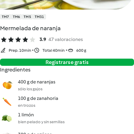
TM7
TM6
TM5
TM31
Mermelada de naranja
3.9
47 valoraciones
Prep. 10min
Total 40min
600 g
Registrarse gratis
Ingredientes
400 g de naranjas
sólo los gajos
100 g de zanahoria
en trozos
1 limón
bien pelado y sin semillas