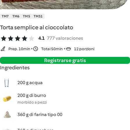
TM7
TM6
TM5
TM31
Torta semplice al cioccolato
4.1
777 valoraciones
Prep. 10min
Total 50min
12 porzioni
Registrarse gratis
Ingredientes
200 g acqua
200 g di burro
morbido a pezzi
360 g di farina tipo 00