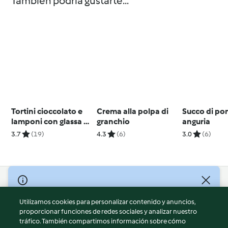
También podría gustarte...
Tortini cioccolato e
Crema alla polpa di
Succo di p
lamponi con glassa al
granchio
anguria
burro
3.7
(19)
4.3
(6)
3.0
(6)
© Copyright 2026
Utilizamos cookies para personalizar contenido y anuncios,
Términos de uso
proporcionar funciones de redes sociales y analizar nuestro
Política de privacidad
tráfico. También compartimos información sobre cómo