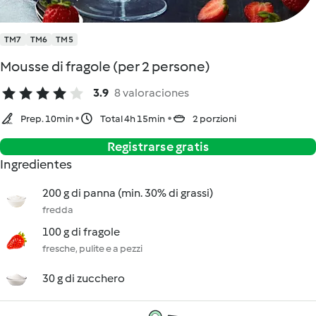
TM7
TM6
TM5
Mousse di fragole (per 2 persone)
3.9
8 valoraciones
Prep. 10min
Total 4h 15min
2 porzioni
Registrarse gratis
Ingredientes
200 g di panna (min. 30% di grassi)
fredda
100 g di fragole
fresche, pulite e a pezzi
30 g di zucchero