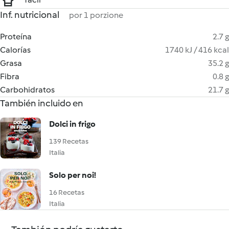
Inf. nutricional
por 1 porzione
Proteína
2.7 g
Calorías
1740 kJ / 416 kcal
Grasa
35.2 g
Fibra
0.8 g
Carbohidratos
21.7 g
También incluido en
Dolci in frigo
139 Recetas
Italia
Solo per noi!
16 Recetas
Italia