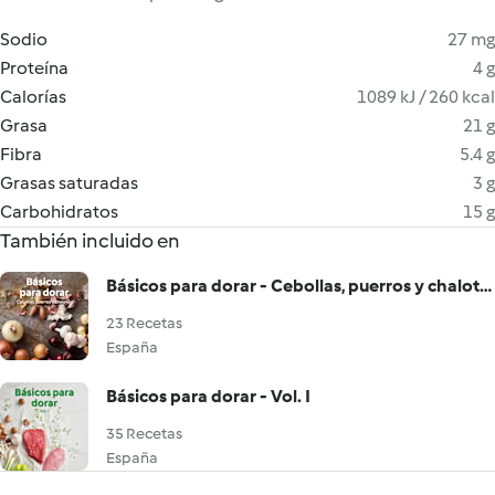
Sodio
27 mg
Proteína
4 g
Calorías
1089 kJ / 260 kcal
Grasa
21 g
Fibra
5.4 g
Grasas saturadas
3 g
Carbohidratos
15 g
También incluido en
Básicos para dorar - Cebollas, puerros y chalotas
23 Recetas
España
Básicos para dorar - Vol. I
35 Recetas
España