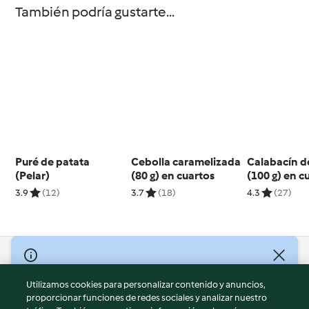
También podría gustarte...
Puré de patata
Cebolla caramelizada
Calabacín 
(Pelar)
(80 g) en cuartos
(100 g) en c
3.9
(12)
3.7
(18)
4.3
(27)
© Copyright 2026
Utilizamos cookies para personalizar contenido y anuncios,
Términos de uso
proporcionar funciones de redes sociales y analizar nuestro
Política de privacidad