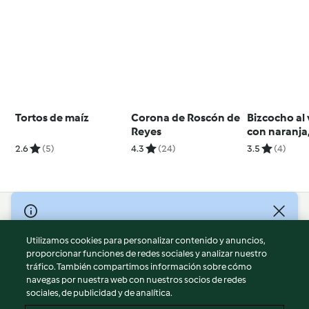
Tortos de maíz
Corona de Roscón de
Bizcocho al
Reyes
con naranja
y campari
2.6
(5)
4.3
(24)
3.5
(4)
© Copyright 2026
Utilizamos cookies para personalizar contenido y anuncios,
Términos de uso
proporcionar funciones de redes sociales y analizar nuestro
Política de privacidad
tráfico. También compartimos información sobre cómo
Aviso legal
navegas por nuestra web con nuestros socios de redes
sociales, de publicidad y de analítica.
Información legal