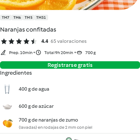
TM7
TM6
TM5
TM31
Naranjas confitadas
4.4
65 valoraciones
Prep. 10min
Total 9h 20min
700 g
Registrarse gratis
Ingredientes
400 g de agua
600 g de azúcar
700 g de naranjas de zumo
(lavadas) en rodajas de 2 mm con piel