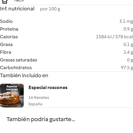
Inf. nutricional
por 100 g
Sodio
3.1 mg
Proteína
0.9 g
Calorías
1584 kJ / 378 kcal
Grasa
0.1 g
Fibra
2.4 g
Grasas saturadas
0 g
Carbohidratos
97.5 g
También incluido en
Especial roscones
16 Recetas
España
También podría gustarte...