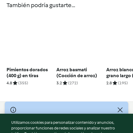
También podría gustarte...
Pimientos dorados
Arroz basmati
Arroz blanc
(400 g) en tiras
(Cocción de arroz)
grano largo
de arroz)
4.8
(355)
3.2
(272)
2.8
(195)
© Copyright 2026
Utilizamos cookies para personalizar contenido y anuncios,
Términos de uso
proporcionar funciones de redes sociales y analizar nuestro
Política de privacidad