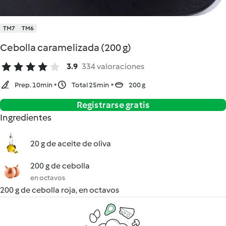
TM7
TM6
Cebolla caramelizada (200 g)
3.9
334 valoraciones
Prep. 10min
Total 25min
200 g
Registrarse gratis
Ingredientes
20 g de aceite de oliva
200 g de cebolla
en octavos
200 g de cebolla roja, en octavos