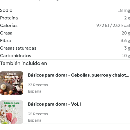
Sodio
18 mg
Proteína
2 g
Calorías
972 kJ / 232 kcal
Grasa
20 g
Fibra
3.6 g
Grasas saturadas
3 g
Carbohidratos
10 g
También incluido en
Básicos para dorar - Cebollas, puerros y chalotas
23 Recetas
España
Básicos para dorar - Vol. I
35 Recetas
España