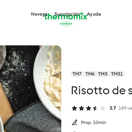
Navega
Suscripción
Ayuda
TM7
TM6
TM5
TM31
Risotto de 
3.7
189 v
Prep. 10min