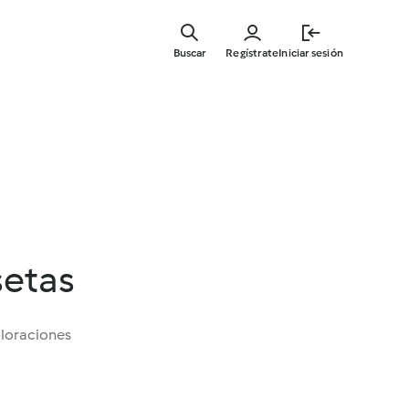
Ir
al
Buscar
Regístrate
Iniciar sesión
contenid
principal
setas
aloraciones