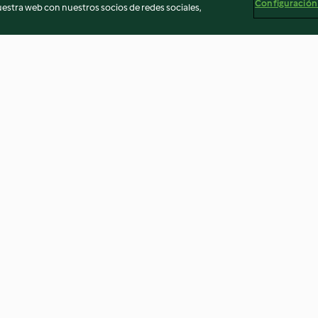
Configuración
stra web con nuestros socios de redes sociales,
al vapor con
Arroz basmati (Cocción de
Cebolla y pimie
arroz)
3.1
(273)
4.8
(209)
egal
Información legal
Cookies
Reportar contenido