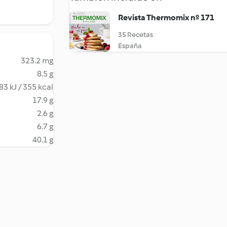
Revista Thermomix nº 171
35 Recetas
España
323.2 mg
8.5 g
83 kJ / 355 kcal
17.9 g
2.6 g
6.7 g
40.1 g