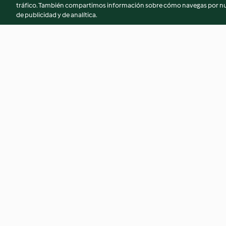
tráfico. También compartimos información sobre cómo navegas por nue
de publicidad y de analítica.
Cebolla dorada (80 g)
Tortilla de patata 
cebolla dorada
4.8
(25)
2.9
(218)
© Copyright 2026
Términos de uso
Política de privacidad
Aviso l
Declaración de accesibilidad