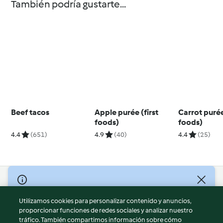
También podría gustarte...
Beef tacos
Apple purée (first
Carrot purée
foods)
foods)
4.4
(651)
4.9
(40)
4.4
(25)
© Copyright 2026
Utilizamos cookies para personalizar contenido y anuncios,
Términos de uso
proporcionar funciones de redes sociales y analizar nuestro
Política de privacidad
tráfico. También compartimos información sobre cómo