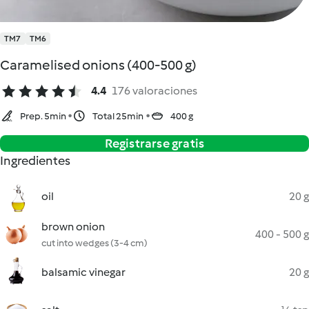
TM7
TM6
Caramelised onions (400-500 g)
4.4
176 valoraciones
Prep. 5min
Total 25min
400 g
Registrarse gratis
Ingredientes
oil
20 g
brown onion
400 - 500 g
cut into wedges (3-4 cm)
balsamic vinegar
20 g