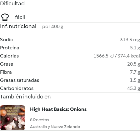
Dificultad
fácil
Inf. nutricional
por 400 g
Sodio
313.3 mg
Proteína
5.1 g
Calorías
1566.5 kJ / 374.4 kcal
Grasa
20.5 g
Fibra
7.7 g
Grasas saturadas
1.5 g
Carbohidratos
45.3 g
También incluido en
High Heat Basics: Onions
8 Recetas
Australia y Nueva Zelanda