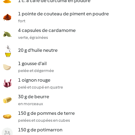
1 c. à café de curcuma en poudre
1 pointe de couteau de piment en poudre
fort
4 capsules de cardamome
verte, égrainées
20 g d'huile neutre
1 gousse d'ail
pelée et dégermée
1 oignon rouge
pelé et coupé en quatre
30 g de beurre
en morceaux
150 g de pommes de terre
pelées et coupées en cubes
150 g de potimarron