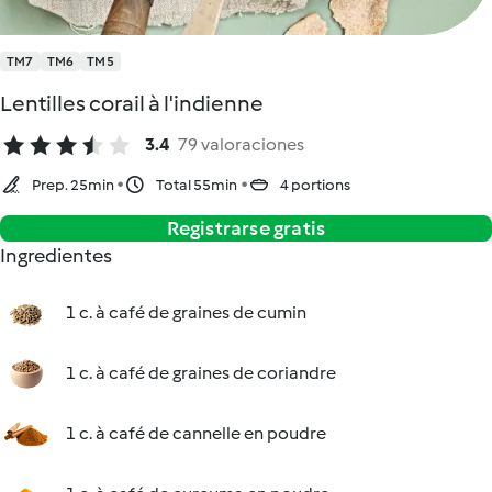
TM7
TM6
TM5
Lentilles corail à l'indienne
3.4
79 valoraciones
Prep. 25min
Total 55min
4 portions
Registrarse gratis
Ingredientes
1 c. à café de graines de cumin
1 c. à café de graines de coriandre
1 c. à café de cannelle en poudre