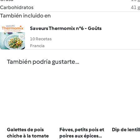
Carbohidratos
41 g
También incluido en
Saveurs Thermomix n°6 - Goûts
10 Recetas
Francia
También podría gustarte...
Galettes de pois
Fèves, petits pois et
Dip de lentil
chiche à la tomate
poires aux épices