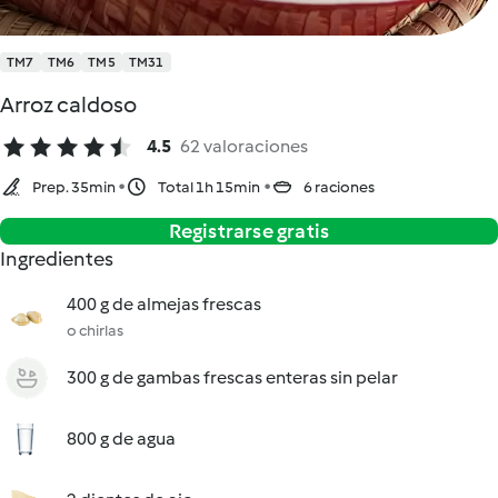
TM7
TM6
TM5
TM31
Arroz caldoso
4.5
62 valoraciones
Prep. 35min
Total 1h 15min
6 raciones
Registrarse gratis
Ingredientes
400 g de almejas frescas
o chirlas
300 g de gambas frescas enteras sin pelar
800 g de agua