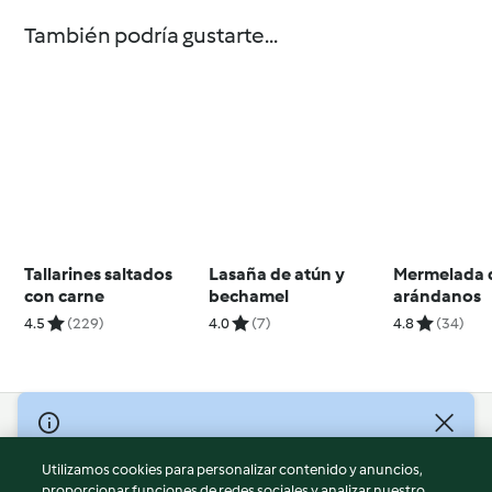
También podría gustarte...
Tallarines saltados
Lasaña de atún y
Mermelada 
con carne
bechamel
arándanos
4.5
(229)
4.0
(7)
4.8
(34)
© Copyright 2026
Utilizamos cookies para personalizar contenido y anuncios,
Términos de uso
proporcionar funciones de redes sociales y analizar nuestro