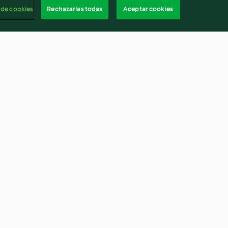
 de cookies
Rechazarlas todas
Aceptar cookies
rance
Biscotti al cioccolato
4.4
(411)
Españ
Cancelar suscripción