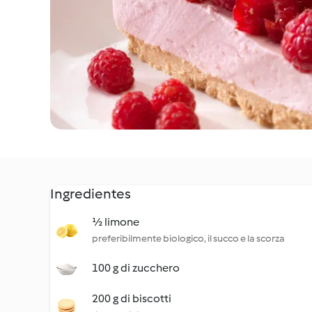
Ingredientes
½ limone
preferibilmente biologico, il succo e la scorza
100 g di zucchero
200 g di biscotti