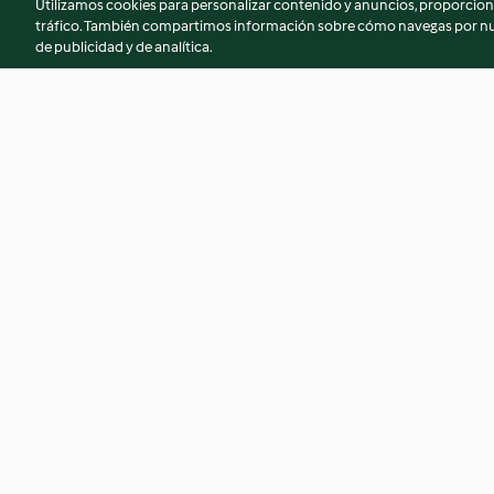
Utilizamos cookies para personalizar contenido y anuncios, proporciona
tráfico. También compartimos información sobre cómo navegas por nue
de publicidad y de analítica.
Pasta per pizza (senza glutine)
Focaccia alle cipoll
4.1
(120)
4.8
(641)
© Copyright 2026
Términos de uso
Política de privacidad
Aviso l
Declaración de accesibilidad