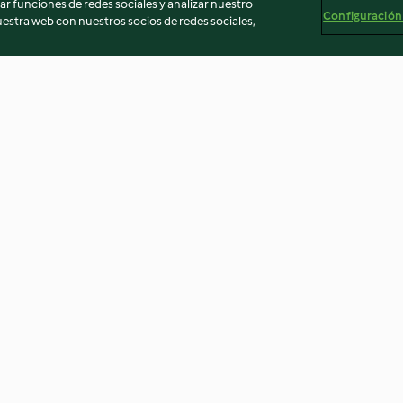
r funciones de redes sociales y analizar nuestro
Configuración
stra web con nuestros socios de redes sociales,
e
Torta margherita leggera
Marmellata di a
3.2
(164)
4.3
(311)
egal
Información legal
Cookies
Reportar contenido