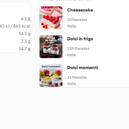
Cheesecake
6.1 g
10 Recetas
45 kJ / 465 kcal
Italia
34.5 g
Dolci in frigo
2.5 g
34.7 g
139 Recetas
Italia
Dolci momenti
21 Recetas
Italia