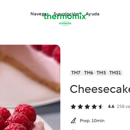
Navega
Suscripción
Ayuda
TM7
TM6
TM5
TM31
Cheesecake
4.6
258 v
Prep. 10min