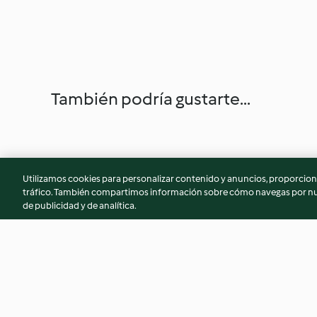
También podría gustarte...
Utilizamos cookies para personalizar contenido y anuncios, proporciona
tráfico. También compartimos información sobre cómo navegas por nue
de publicidad y de analítica.
Quiche de espinacas con
Papas duquesas (