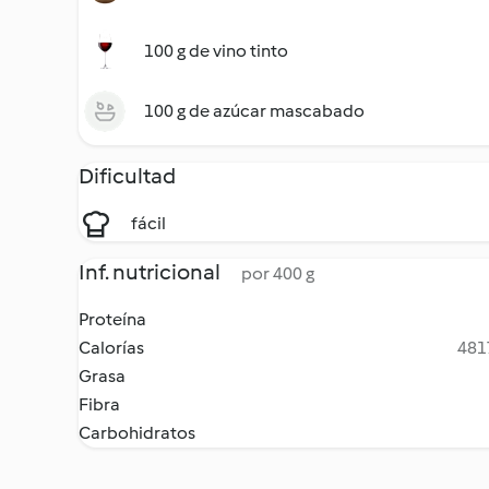
100 g de vino tinto
100 g de azúcar mascabado
Dificultad
fácil
Inf. nutricional
por 400 g
Proteína
Calorías
4817
Grasa
Fibra
Carbohidratos