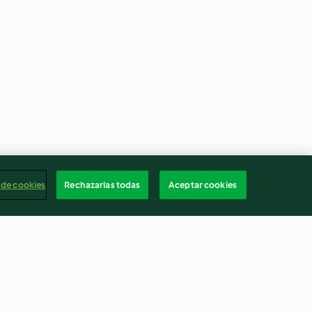
 de cookies
Rechazarlas todas
Aceptar cookies
rán con mousse
Garapiñados sorpresa