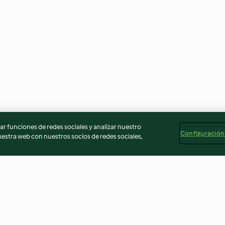
r funciones de redes sociales y analizar nuestro
Configuración
stra web con nuestros socios de redes sociales,
Pommes
Huevos suaves (6 piezas)
Risotto al azaf