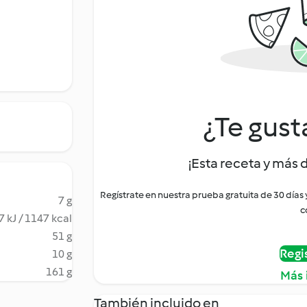
¿Te gust
¡Esta receta y más 
Regístrate en nuestra prueba gratuita de 30 días
7 g
c
 kJ / 1147 kcal
51 g
Regi
10 g
161 g
Más 
También incluido en