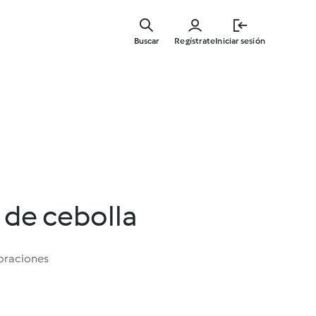
Ir
al
Buscar
Regístrate
Iniciar sesión
contenid
principal
de cebolla
oraciones