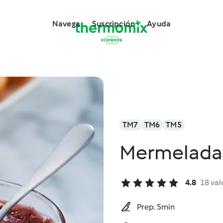
Navega
Suscripción
Ayuda
TM7
TM6
TM5
Mermelada 
4.8
18 val
Prep. 5min