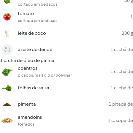
40 g
cortado em pedaços
tomate
1
cortado em pedaços
leite de coco
200 g
azeite de dendê
1 c. chá de
1 c. chá de óleo de palma
coentros
1 c. chá de
picados, mais q.b p/ polvilhar
folhas de salsa
1 c. chá de
pimenta
1 pitada de
amendoins
1 c. sopa de
torrados