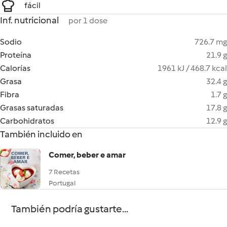
fácil
Inf. nutricional
por 1 dose
Sodio
726.7 mg
Proteína
21.9 g
Calorías
1961 kJ / 468.7 kcal
Grasa
32.4 g
Fibra
1.7 g
Grasas saturadas
17.8 g
Carbohidratos
12.9 g
También incluido en
Comer, beber e amar
7 Recetas
Portugal
También podría gustarte...