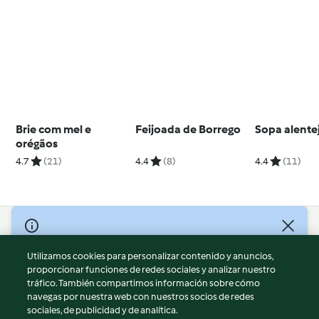
Brie com mel e
Feijoada de Borrego
Sopa alente
orégãos
4.7
(21)
4.4
(8)
4.4
(11)
© Copyright 2026
Utilizamos cookies para personalizar contenido y anuncios,
Términos de uso
proporcionar funciones de redes sociales y analizar nuestro
Política de privacidad
tráfico. También compartimos información sobre cómo
Aviso legal
navegas por nuestra web con nuestros socios de redes
sociales, de publicidad y de analítica.
Información legal