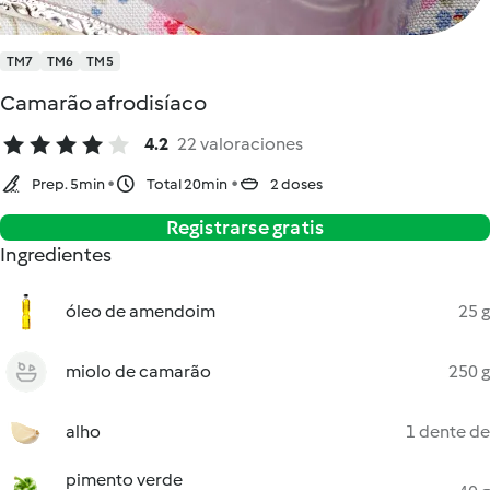
TM7
TM6
TM5
Camarão afrodisíaco
4.2
22 valoraciones
Prep. 5min
Total 20min
2 doses
Registrarse gratis
Ingredientes
óleo de amendoim
25 g
miolo de camarão
250 g
alho
1 dente de
pimento verde