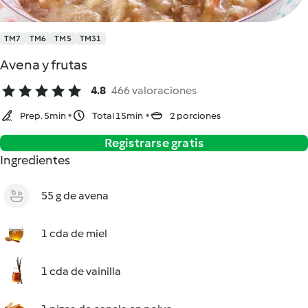
TM7
TM6
TM5
TM31
Avena y frutas
4.8
466 valoraciones
Prep. 5min
Total 15min
2 porciones
Registrarse gratis
Ingredientes
55 g de avena
1 cda de miel
1 cda de vainilla