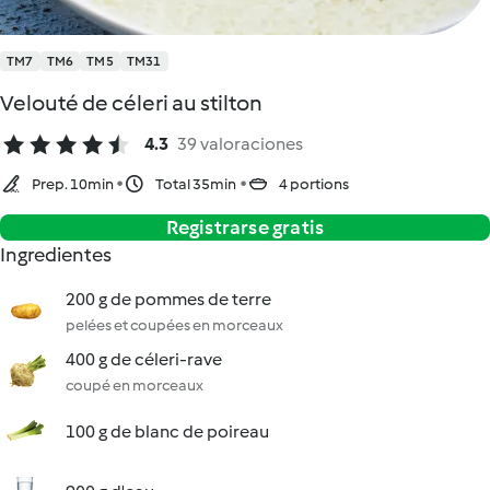
TM7
TM6
TM5
TM31
Velouté de céleri au stilton
4.3
39 valoraciones
Prep. 10min
Total 35min
4 portions
Registrarse gratis
Ingredientes
200 g de pommes de terre
pelées et coupées en morceaux
400 g de céleri-rave
coupé en morceaux
100 g de blanc de poireau