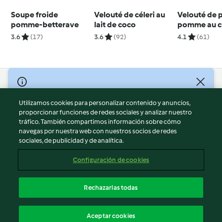
Soupe froide
Velouté de céleri au
Velouté de p
pomme-betterave
lait de coco
pomme au c
3.6
(17)
3.6
(92)
4.1
(61)
© Copyright 2026
Utilizamos cookies para personalizar contenido y anuncios,
Términos de uso
proporcionar funciones de redes sociales y analizar nuestro
Política de privacidad
tráfico. También compartimos información sobre cómo
Aviso legal
navegas por nuestra web con nuestros socios de redes
sociales, de publicidad y de analítica.
Información legal
Cookies
Configuración de cookies
Reportar contenido
Cancelar suscripción
Rechazarlas todas
Declaración de accesibilidad
Español
Aceptar cookies