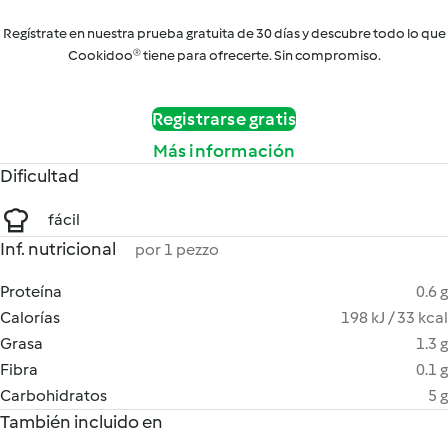
Regístrate en nuestra prueba gratuita de 30 días y descubre todo lo que
Cookidoo® tiene para ofrecerte. Sin compromiso.
Registrarse gratis
Más información
Dificultad
fácil
Inf. nutricional
por 1 pezzo
Proteína
0.6 g
Calorías
198 kJ / 33 kcal
Grasa
1.3 g
Fibra
0.1 g
Carbohidratos
5 g
También incluido en