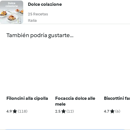
Dolce colazione
25 Recetas
Italia
También podría gustarte...
Filoncini alla cipolla
Focaccia dolce alle
Biscottini f
mele
4.9
(118)
2.5
(12)
4.7
(6)