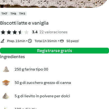
TM7
TM6
TM5
Biscotti latte e vaniglia
3.4
22 valoraciones
Prep. 15min
Total 1h 35min
50 pezzi
Registrarse gratis
Ingredientes
250 g farina tipo 00
50 g di zucchero grezzo di canna
5 g di lievito in polvere per dolci