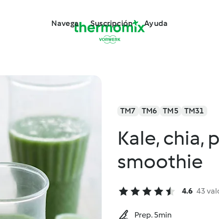
Navega
Suscripción
Ayuda
TM7
TM6
TM5
TM31
Kale, chia,
smoothie
4.6
43 val
Prep. 5min