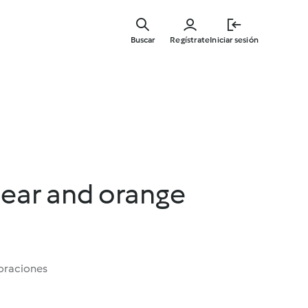
Ir
al
Buscar
Regístrate
Iniciar sesión
contenid
principal
 pear and orange
oraciones