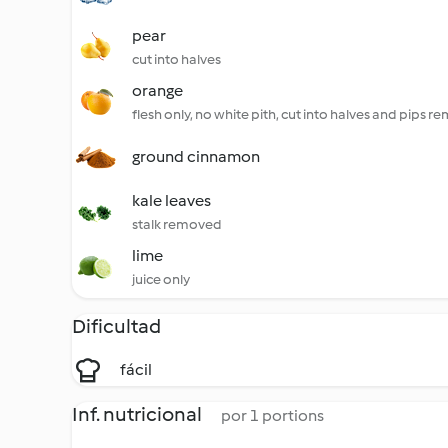
pear
cut into halves
orange
flesh only, no white pith, cut into halves and pips 
ground cinnamon
kale leaves
stalk removed
lime
juice only
Dificultad
fácil
Inf. nutricional
por 1 portions