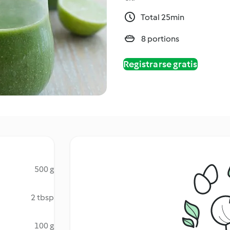
Total 25min
8 portions
Registrarse gratis
500 g
2 tbsp
100 g