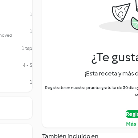
1
1
removed
1 tsp
¿Te gust
4 - 5
¡Esta receta y más 
1
Regístrate en nuestra prueba gratuita de 30 días
c
Regi
Más 
También incluido en