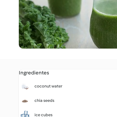
Ingredientes
coconut water
chia seeds
ice cubes