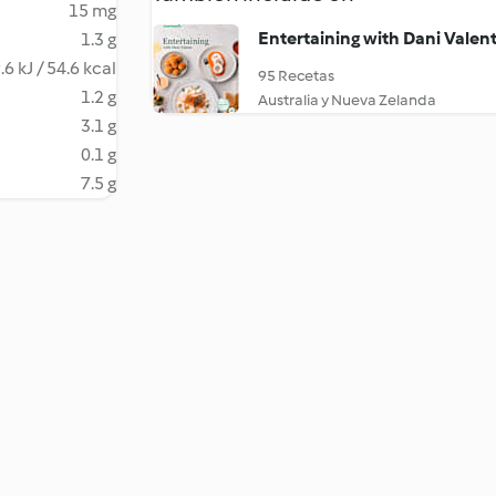
15 mg
Entertaining with Dani Valen
1.3 g
.6 kJ / 54.6 kcal
95 Recetas
1.2 g
Australia y Nueva Zelanda
3.1 g
0.1 g
7.5 g