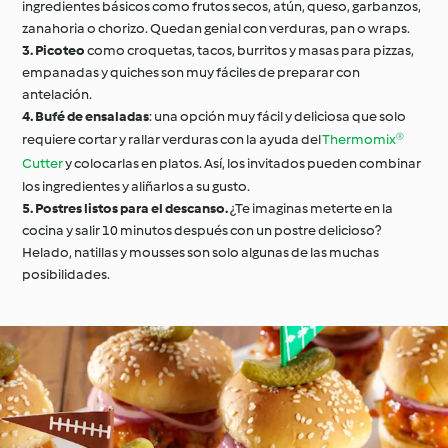
ingredientes básicos como frutos secos, atún, queso, garbanzos,
zanahoria o chorizo. Quedan genial con verduras, pan o wraps.
3.
Picoteo
como croquetas, tacos, burritos y masas para pizzas,
empanadas y quiches son muy fáciles de preparar con
antelación.
4.
Bufé de ensaladas
: una opción muy fácil y deliciosa que solo
requiere cortar y rallar verduras con la ayuda del
Thermomix®
Cutter
y colocarlas en platos. Así, los invitados pueden combinar
los ingredientes y aliñarlos a su gusto.
5.
Postres listos para el descanso.
¿Te imaginas meterte en la
cocina y salir 10 minutos después con un postre delicioso?
Helado, natillas y mousses son solo algunas de las muchas
posibilidades.