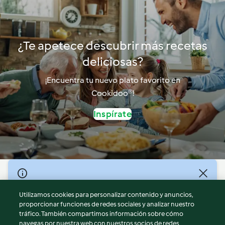
¿Te apetece descubrir más recetas
deliciosas?
¡Encuentra tu nuevo plato favorito en
Cookidoo®!
Inspírate
© Copyright 2026
Utilizamos cookies para personalizar contenido y anuncios,
Términos de uso
proporcionar funciones de redes sociales y analizar nuestro
Política de privacidad
tráfico. También compartimos información sobre cómo
Aviso legal
navegas por nuestra web con nuestros socios de redes