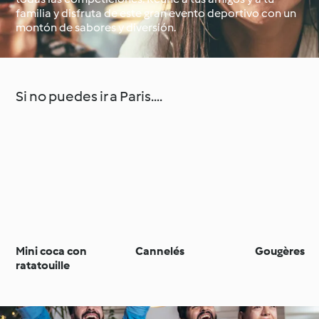
familia y disfruta de este gran evento deportivo con un
montón de sabores y diversión.
Alrededor del mundo
Clases de cocina con
con Cookidoo®
Cookidoo®
Si no puedes ir a Paris....
Mini coca con
Cannelés
Gougères
ratatouille