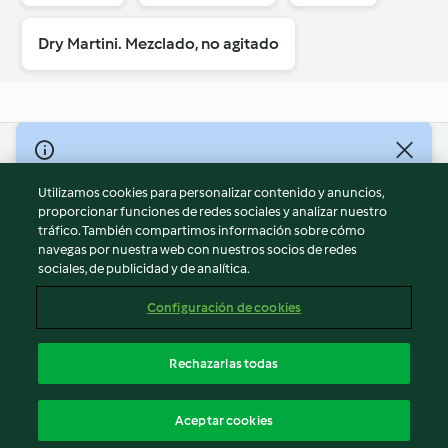
Dry Martini. Mezclado, no agitado
© Copyright 2026
Utilizamos cookies para personalizar contenido y anuncios,
Términos de uso
proporcionar funciones de redes sociales y analizar nuestro
Política de privacidad
tráfico. También compartimos información sobre cómo
Aviso legal
navegas por nuestra web con nuestros socios de redes
sociales, de publicidad y de analítica.
Información legal
Cookies
Configuración de cookies
Reportar contenido
Cancelar suscripción
Rechazarlas todas
Declaración de accesibilidad
Español
Aceptar cookies