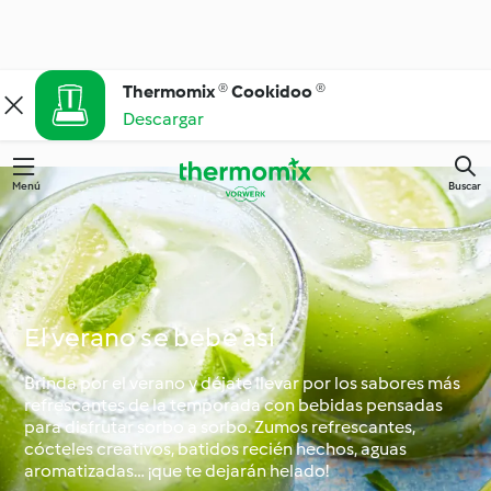
Thermomix ® Cookidoo ®
Descargar
Menú
Buscar
El verano se bebe así
Brinda por el verano y déjate llevar por los sabores más
refrescantes de la temporada con bebidas pensadas
para disfrutar sorbo a sorbo. Zumos refrescantes,
cócteles creativos, batidos recién hechos, aguas
aromatizadas… ¡que te dejarán helado!