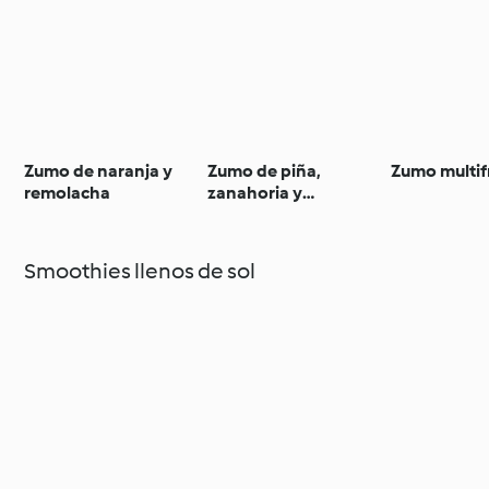
Zumo de naranja y
Zumo de piña,
Zumo multif
remolacha
zanahoria y
frambuesas
Smoothies llenos de sol