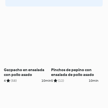
Gazpacho en ensalada
Pinchos de pepino con
con pollo asado
ensalada de pollo asado
4
(58)
10min
5
(12)
10min