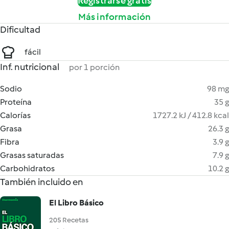
Registrarse gratis
Más información
Dificultad
fácil
Inf. nutricional
por 1 porción
Sodio
98 mg
Proteína
35 g
Calorías
1727.2 kJ / 412.8 kcal
Grasa
26.3 g
Fibra
3.9 g
Grasas saturadas
7.9 g
Carbohidratos
10.2 g
También incluido en
El Libro Básico
205 Recetas