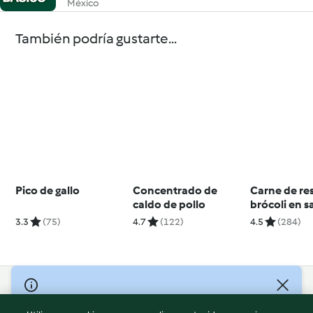
México
También podría gustarte...
Pico de gallo
Concentrado de
Carne de re
caldo de pollo
brócoli en s
asiática, fid
3.3
(75)
4.7
(122)
4.5
(284)
arroz y past
naranja
© Copyright 2026