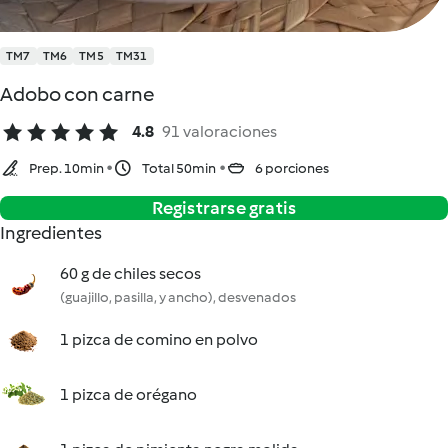
TM7
TM6
TM5
TM31
Adobo con carne
4.8
91 valoraciones
Prep. 10min
Total 50min
6 porciones
Registrarse gratis
Ingredientes
60 g de chiles secos
(guajillo, pasilla, y ancho), desvenados
1 pizca de comino en polvo
1 pizca de orégano