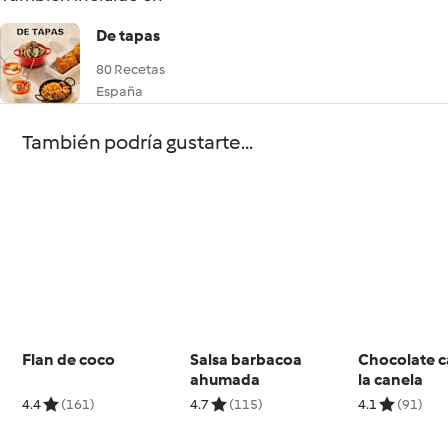
De tapas
80 Recetas
España
También podría gustarte...
Flan de coco
Salsa barbacoa
Chocolate c
ahumada
la canela
4.4
(161)
4.7
(115)
4.1
(91)