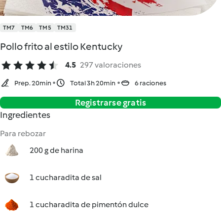
TM7
TM6
TM5
TM31
Pollo frito al estilo Kentucky
4.5
297 valoraciones
Prep. 20min
Total 3h 20min
6 raciones
Registrarse gratis
Ingredientes
Para rebozar
200 g de harina
1 cucharadita de sal
1 cucharadita de pimentón dulce