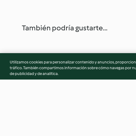
También podría gustarte...
Utilizamos cookies para personalizar contenido y anuncios, proporciona
tráfico. También compartimos información sobre cómo navegas por nue
de publicidad y de analítica.
Meatballs with tomato sauce
Lemonade
4.3
(165)
4.6
(28)