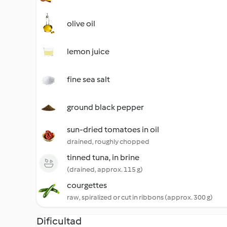
olive oil
lemon juice
fine sea salt
ground black pepper
sun-dried tomatoes in oil
drained, roughly chopped
tinned tuna, in brine
(drained, approx. 115 g)
courgettes
raw, spiralized or cut in ribbons (approx. 300 g)
Dificultad