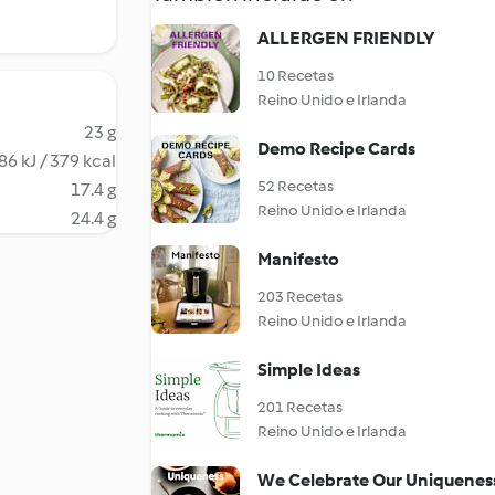
ALLERGEN FRIENDLY
10 Recetas
Reino Unido e Irlanda
23 g
Demo Recipe Cards
86 kJ / 379 kcal
52 Recetas
17.4 g
Reino Unido e Irlanda
24.4 g
Manifesto
203 Recetas
Reino Unido e Irlanda
Simple Ideas
201 Recetas
Reino Unido e Irlanda
We Celebrate Our Uniquenes