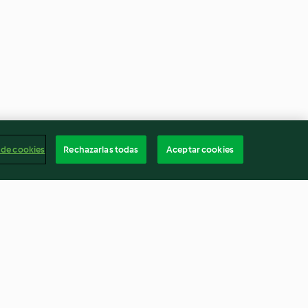
 de cookies
Rechazarlas todas
Aceptar cookies
 (350 g)
Creamy Tomato Soup
4.5
(175)