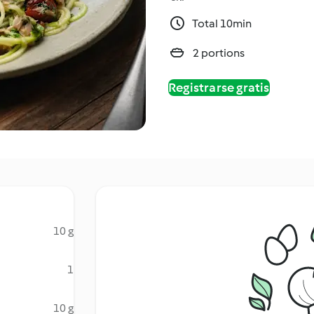
Total 10min
2 portions
Registrarse gratis
10 g
1
10 g