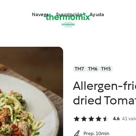
Navega
Suscripción
Ayuda
TM7
TM6
TM5
Allergen-fr
dried Toma
4.6
41 val
Prep. 10min