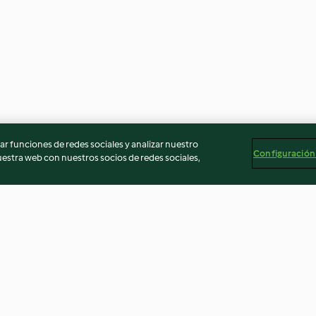
r funciones de redes sociales y analizar nuestro
Configuración
stra web con nuestros socios de redes sociales,
Onion Soup
Sautéed Shallots
4.3
(247)
5.0
(1)