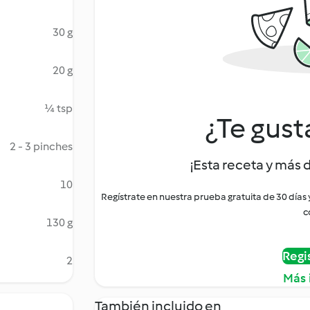
30 g
20 g
¼ tsp
¿Te gust
2 - 3 pinches
¡Esta receta y más 
10
Regístrate en nuestra prueba gratuita de 30 días
c
130 g
Regi
2
Más 
También incluido en