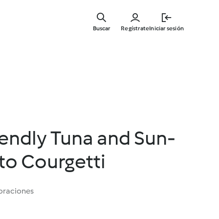
Ir
al
Buscar
Regístrate
Iniciar sesión
contenid
principal
iendly Tuna and Sun-
to Courgetti
oraciones