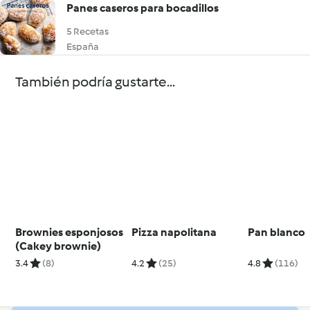
Panes caseros para bocadillos
5 Recetas
España
También podría gustarte...
Brownies esponjosos
Pizza napolitana
Pan blanco
(Cakey brownie)
3.4
(8)
4.2
(25)
4.8
(116)