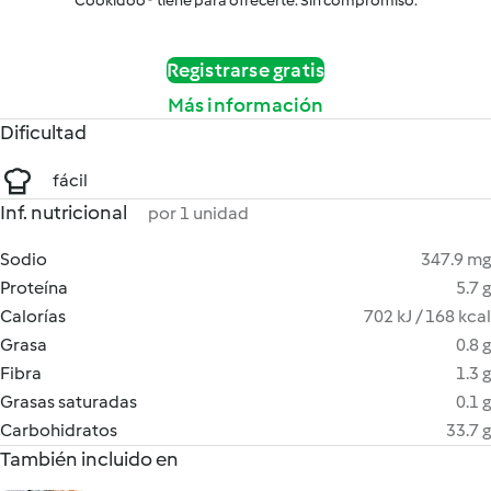
Cookidoo® tiene para ofrecerte. Sin compromiso.
Registrarse gratis
Más información
Dificultad
fácil
Inf. nutricional
por 1 unidad
Sodio
347.9 mg
Proteína
5.7 g
Calorías
702 kJ / 168 kcal
Grasa
0.8 g
Fibra
1.3 g
Grasas saturadas
0.1 g
Carbohidratos
33.7 g
También incluido en