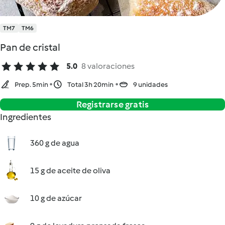
TM7
TM6
Pan de cristal
5.0
8 valoraciones
Prep. 5min
Total 3h 20min
9 unidades
Registrarse gratis
Ingredientes
360 g de agua
15 g de aceite de oliva
10 g de azúcar