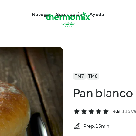
Navega
Suscripción
Ayuda
TM7
TM6
Pan blanco
4.8
116 v
Prep. 15min