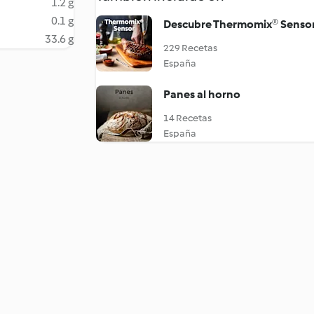
1.2 g
0.1 g
Descubre Thermomix® Senso
33.6 g
229 Recetas
España
Panes al horno
14 Recetas
España