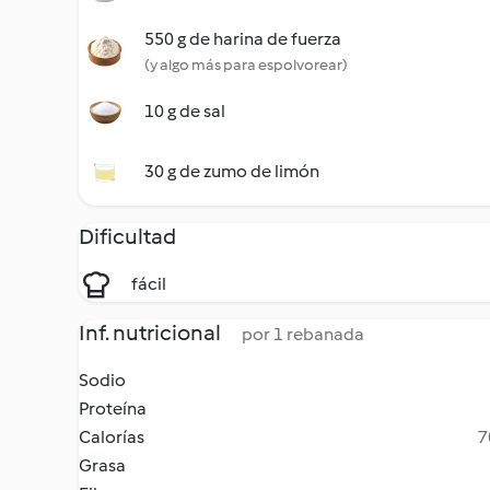
550 g de harina de fuerza
(y algo más para espolvorear)
10 g de sal
30 g de zumo de limón
Dificultad
fácil
Inf. nutricional
por 1 rebanada
Sodio
Proteína
Calorías
7
Grasa