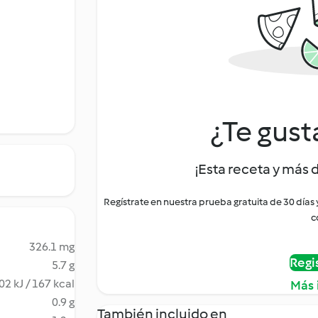
¿Te gust
¡Esta receta y más 
Regístrate en nuestra prueba gratuita de 30 días
c
326.1 mg
Regi
5.7 g
02 kJ / 167 kcal
Más 
0.9 g
También incluido en