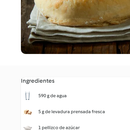
Ingredientes
590 g de agua
5 g de levadura prensada fresca
1 pellizco de azúcar