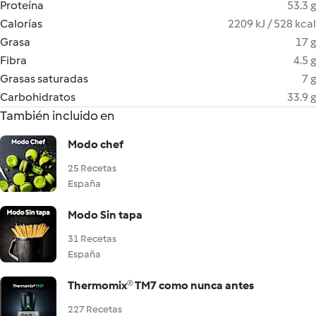
Proteína
53.3 g
Calorías
2209 kJ / 528 kcal
Grasa
17 g
Fibra
4.5 g
Grasas saturadas
7 g
Carbohidratos
33.9 g
También incluido en
Modo chef
25 Recetas
España
Modo Sin tapa
31 Recetas
España
Thermomix® TM7 como nunca antes
227 Recetas