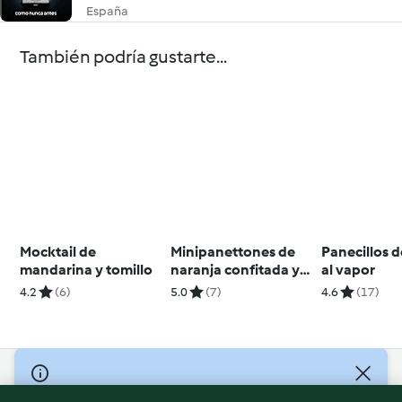
España
También podría gustarte...
Mocktail de
Minipanettones de
Panecillos d
mandarina y tomillo
naranja confitada y
al vapor
chocolate
4.2
(6)
5.0
(7)
4.6
(17)
© Copyright 2026