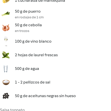
1 cucharada de mantequilla
50 g de puerro
en rodajas de 1 cm
50 g de cebolla
en trozos
100 g de vino blanco
2 hojas de laurel frescas
500 g de agua
1 - 2 pellizcos de sal
50 g de aceitunas negras sin hueso
Salsa tonnato