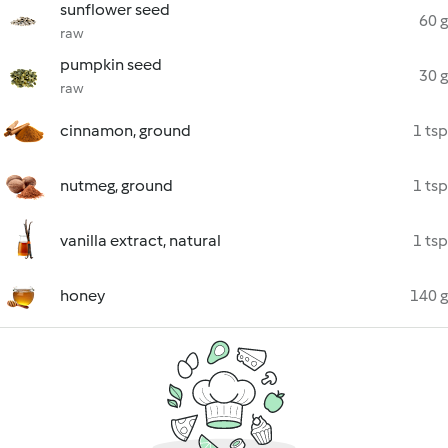
sunflower seed
60 g
raw
pumpkin seed
30 g
raw
cinnamon, ground
1 tsp
nutmeg, ground
1 tsp
vanilla extract, natural
1 tsp
honey
140 g