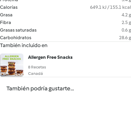
Calorías
649.1 kJ / 155.1 kcal
Grasa
4.2 g
Fibra
2.5 g
Grasas saturadas
0.6 g
Carbohidratos
28.6 g
También incluido en
Allergen Free Snacks
8 Recetas
Canadá
También podría gustarte...