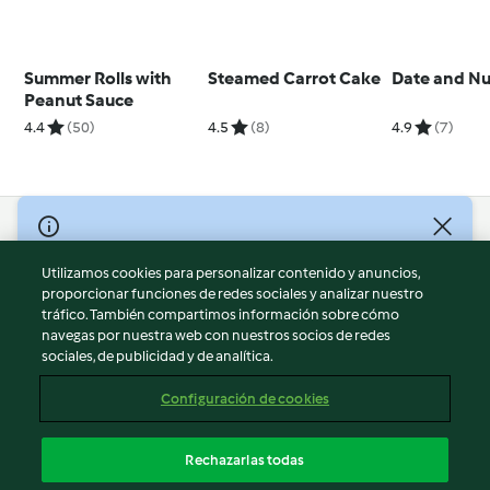
Summer Rolls with
Steamed Carrot Cake
Date and Nut
Peanut Sauce
4.4
(50)
4.5
(8)
4.9
(7)
© Copyright 2026
Utilizamos cookies para personalizar contenido y anuncios,
Términos de uso
proporcionar funciones de redes sociales y analizar nuestro
Política de privacidad
tráfico. También compartimos información sobre cómo
Aviso legal
navegas por nuestra web con nuestros socios de redes
sociales, de publicidad y de analítica.
Información legal
Cookies
Configuración de cookies
Reportar contenido
Cancelar suscripción
Rechazarlas todas
Declaración de accesibilidad