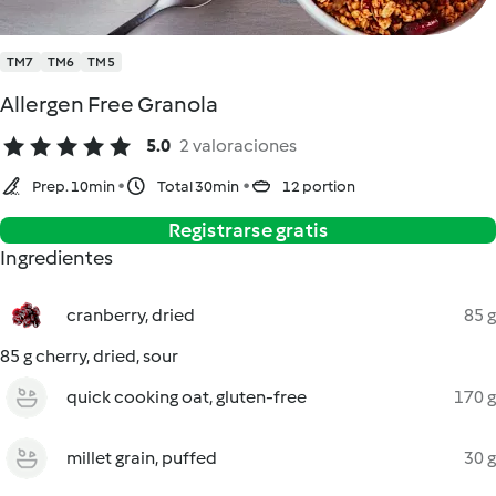
TM7
TM6
TM5
Allergen Free Granola
5.0
2 valoraciones
Prep. 10min
Total 30min
12 portion
Registrarse gratis
Ingredientes
cranberry, dried
85 g
85 g cherry, dried, sour
quick cooking oat, gluten-free
170 g
millet grain, puffed
30 g