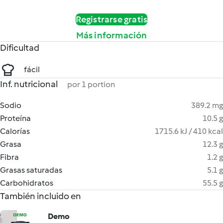
Registrarse gratis
Más información
Dificultad
fácil
Inf. nutricional
por 1 portion
Sodio
389.2 mg
Proteína
10.5 g
Calorías
1715.6 kJ / 410 kcal
Grasa
12.3 g
Fibra
1.2 g
Grasas saturadas
5.1 g
Carbohidratos
55.5 g
También incluido en
Demo