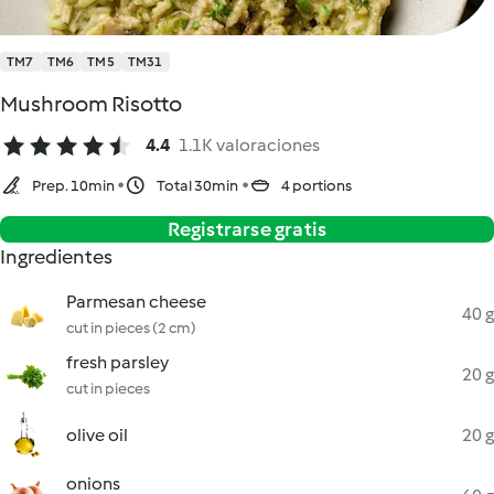
TM7
TM6
TM5
TM31
Mushroom Risotto
4.4
1.1K valoraciones
Prep. 10min
Total 30min
4 portions
Registrarse gratis
Ingredientes
Parmesan cheese
40 g
cut in pieces (2 cm)
fresh parsley
20 g
cut in pieces
olive oil
20 g
onions