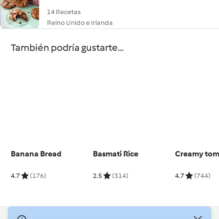
14 Recetas
Reino Unido e Irlanda
También podría gustarte...
Banana Bread
Basmati Rice
Creamy tom
4.7
(176)
2.5
(314)
4.7
(744)