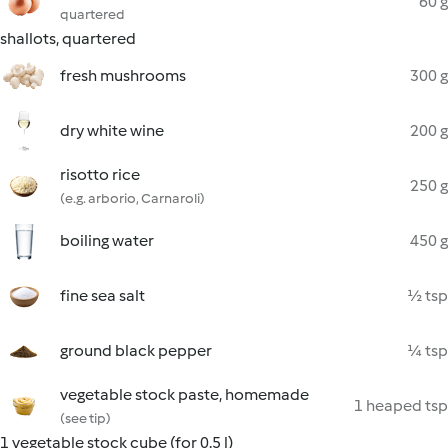
60 g
quartered
shallots, quartered
fresh mushrooms
300 g
dry white wine
200 g
risotto rice
250 g
(e.g. arborio, Carnaroli)
boiling water
450 g
fine sea salt
½ tsp
ground black pepper
¼ tsp
vegetable stock paste, homemade
1 heaped tsp
(see tip)
1 vegetable stock cube (for 0.5 l)