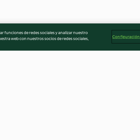
r funciones de redes sociales y analizar nuestro
Configuración
stra web con nuestros socios de redes sociales,
e spread
Tangzhong milk bread
Magnolia Kitche
brioche doughn
4.3
(130)
4.8
(130)