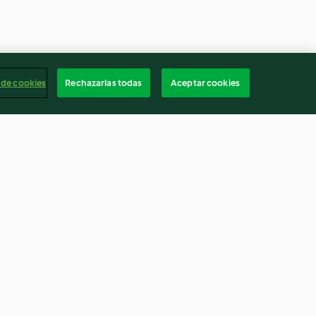
 de cookies
Rechazarlas todas
Aceptar cookies
n signature
Caramel puddings
uts
3.6
(40)