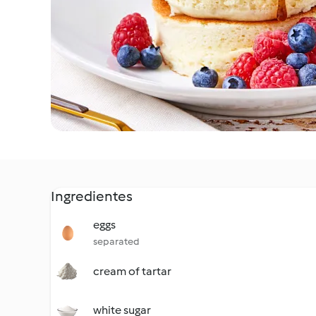
Ingredientes
eggs
separated
cream of tartar
white sugar