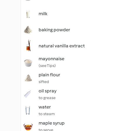
milk
baking powder
natural vanilla extract
mayonnaise
(see Tips)
plain flour
sifted
oil spray
to grease
water
to steam
maple syrup
to serve