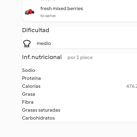
fresh mixed berries
to serve
Dificultad
medio
Inf. nutricional
por 1 piece
Sodio
Proteína
Calorías
476.2
Grasa
Fibra
Grasas saturadas
Carbohidratos