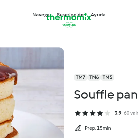
Navega
Suscripción
Ayuda
TM7
TM6
TM5
Souffle pan
3.9
60 val
Prep. 15min