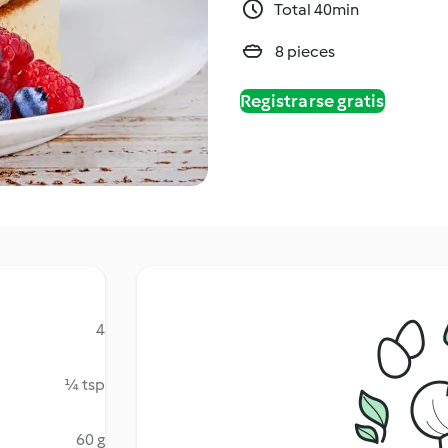
Total 40min
8 pieces
Registrarse gratis
4
¼ tsp
60 g