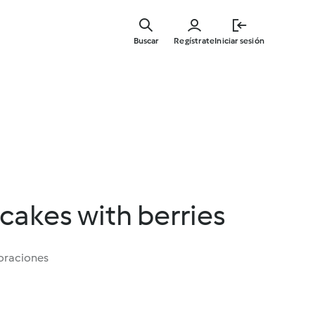
Ir
al
Buscar
Regístrate
Iniciar sesión
contenid
principal
cakes with berries
oraciones