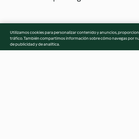
Utilizamos cookies para personalizar contenido y anuncios, proporciona
tráfico. También compartimos información sobre cómo navegas por nue
de publicidad y de analítica.
Minced Meat
Hazelnut chocolat
4.7
(15)
4.4
(97)
© Copyright 2026