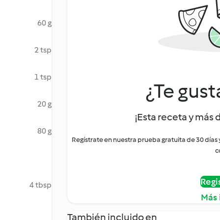
60 g
2 tsp
1 tsp
¿Te gust
20 g
¡Esta receta y más 
80 g
Regístrate en nuestra prueba gratuita de 30 días
c
Regi
4 tbsp
Más 
También incluido en