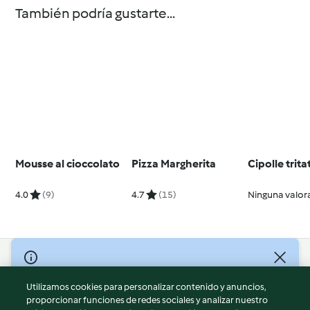
También podría gustarte...
Mousse al cioccolato
Pizza Margherita
Cipolle trita
4.0
(9)
4.7
(15)
Ninguna valor
© Copyright 2026
Utilizamos cookies para personalizar contenido y anuncios,
Términos de uso
proporcionar funciones de redes sociales y analizar nuestro
Política de privacidad