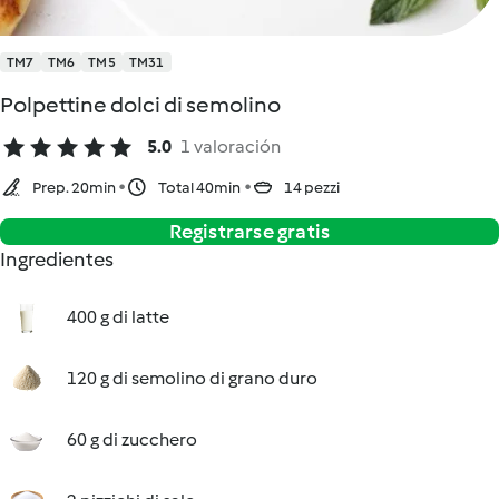
TM7
TM6
TM5
TM31
Polpettine dolci di semolino
5.0
1 valoración
Prep. 20min
Total 40min
14 pezzi
Registrarse gratis
Ingredientes
400 g di latte
120 g di semolino di grano duro
60 g di zucchero