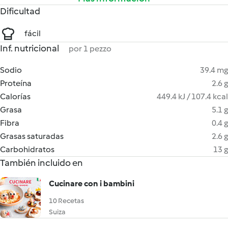
Dificultad
fácil
Inf. nutricional
por 1 pezzo
Sodio
39.4 mg
Proteína
2.6 g
Calorías
449.4 kJ / 107.4 kcal
Grasa
5.1 g
Fibra
0.4 g
Grasas saturadas
2.6 g
Carbohidratos
13 g
También incluido en
Cucinare con i bambini
10 Recetas
Suiza