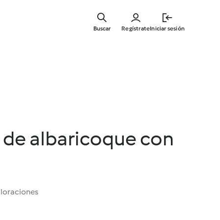
Ir
al
Buscar
Regístrate
Iniciar sesión
contenid
principal
de albaricoque con
aloraciones