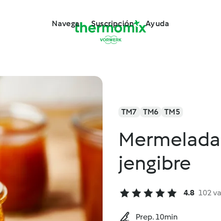
Navega
Suscripción
Ayuda
TM7
TM6
TM5
Mermelada 
jengibre
4.8
102 v
Prep. 10min