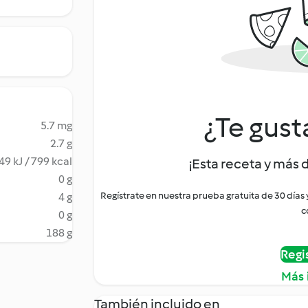
¿Te gust
5.7 mg
2.7 g
49 kJ / 799 kcal
¡Esta receta y más 
0 g
Regístrate en nuestra prueba gratuita de 30 días
4 g
c
0 g
188 g
Regi
Más 
También incluido en