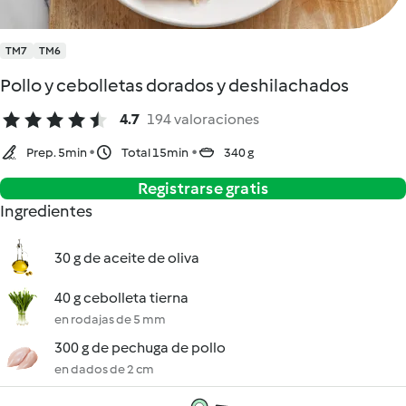
TM7
TM6
Pollo y cebolletas dorados y deshilachados
4.7
194 valoraciones
Prep. 5min
Total 15min
340 g
Registrarse gratis
Ingredientes
30 g de aceite de oliva
40 g cebolleta tierna
en rodajas de 5 mm
300 g de pechuga de pollo
en dados de 2 cm