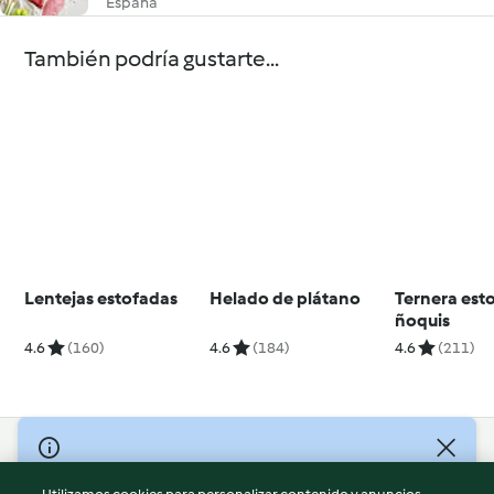
España
También podría gustarte...
Lentejas estofadas
Helado de plátano
Ternera est
ñoquis
4.6
(160)
4.6
(184)
4.6
(211)
© Copyright 2026